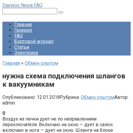
Перейти
Daewoo Nexia FAQ
к
Поиск:
контенту
Главная
Галерея
FAQ
Бортовой журнал
Статьи
Электрика
Главная
»
Обмен опытом
нужна схема подключения шлангов
к вакуумникам
Опубликовано:
12.01.2018
Рубрика:
Обмен опытом
Автор:
admin
0
Воздух из печки дует не по направлениям
переключателя. Включаю на окно — дует в салон.
включаю в ноги — дует на окно. Шланги на блоке