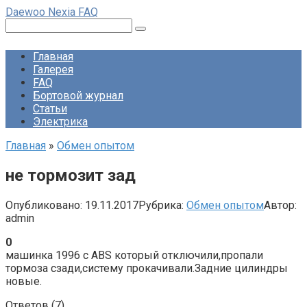
Перейти
Daewoo Nexia FAQ
к
Поиск:
контенту
Главная
Галерея
FAQ
Бортовой журнал
Статьи
Электрика
Главная
»
Обмен опытом
не тормозит зад
Опубликовано:
19.11.2017
Рубрика:
Обмен опытом
Автор:
admin
0
машинка 1996 с ABS который отключили,пропали
тормоза сзади,систему прокачивали.Задние цилиндры
новые.
Ответов (
7
)