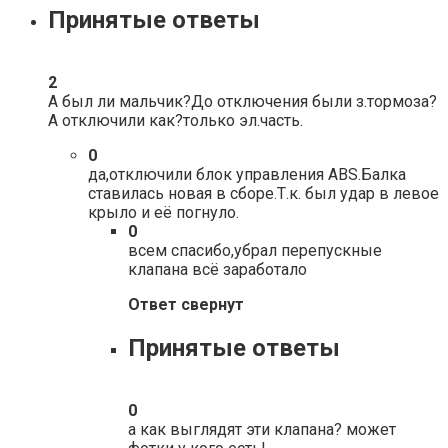
Принятые ответы
2
А был ли мальчик?До отключения были з.тормоза?
А отключили как?только эл.часть.
0
да,отключили блок управления ABS.Балка
ставилась новая в сборе.Т.к. был удар в левое
крыло и её погнуло.
0
всем спасибо,убрал перепускные
клапана всё заработало
Ответ свернут
Принятые ответы
0
а как выглядят эти клапана? может