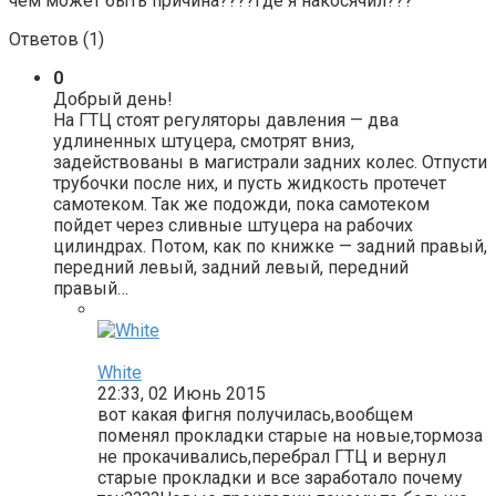
чем может быть причина????где я накосячил???
Ответов (
1
)
0
Добрый день!
На ГТЦ стоят регуляторы давления — два
удлиненных штуцера, смотрят вниз,
задействованы в магистрали задних колес. Отпусти
трубочки после них, и пусть жидкость протечет
самотеком. Так же подожди, пока самотеком
пойдет через сливные штуцера на рабочих
цилиндрах. Потом, как по книжке — задний правый,
передний левый, задний левый, передний
правый…
White
22:33, 02 Июнь 2015
вот какая фигня получилась,вообщем
поменял прокладки старые на новые,тормоза
не прокачивались,перебрал ГТЦ и вернул
старые прокладки и все заработало почему