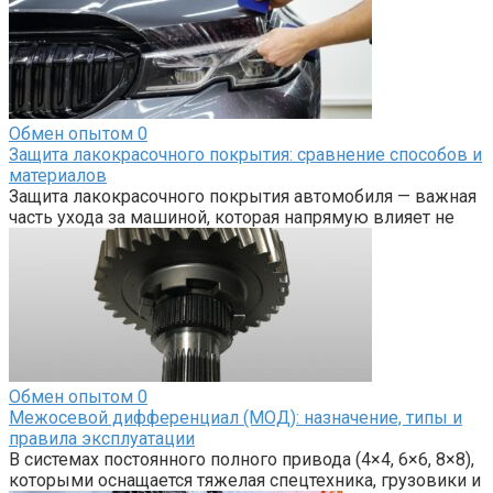
Обмен опытом
0
Защита лакокрасочного покрытия: сравнение способов и
материалов
Защита лакокрасочного покрытия автомобиля — важная
часть ухода за машиной, которая напрямую влияет не
Обмен опытом
0
Межосевой дифференциал (МОД): назначение, типы и
правила эксплуатации
В системах постоянного полного привода (4×4, 6×6, 8×8),
которыми оснащается тяжелая спецтехника, грузовики и