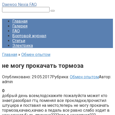
Перейти
Daewoo Nexia FAQ
к
Поиск:
контенту
Главная
Галерея
FAQ
Бортовой журнал
Статьи
Электрика
Главная
»
Обмен опытом
не могу прокачать тормоза
Опубликовано:
29.05.2017
Рубрика:
Обмен опытом
Автор:
admin
0
добрый день всем,подскажите пожалуйста может кто
знает,разобрал гтц поменял все прокладки,прочистил
штуцера и поставил на место,теперь не могу прокачать
тормоза,качаю,качаю а педаль все равно слабо ходит в