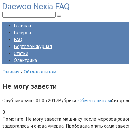
Daewoo Nexia FAQ
Перейти
к
Поиск:
контенту
Главная
Галерея
FAQ
Бортовой журнал
Статьи
Электрика
Главная
»
Обмен опытом
Не могу завести
Опубликовано:
01.05.2017
Рубрика:
Обмен опытом
Автор:
a
0
Помогите! Не могу завести машинку после морозов(заводи
задергалась и снова умерла. Пробовала опять сама завест