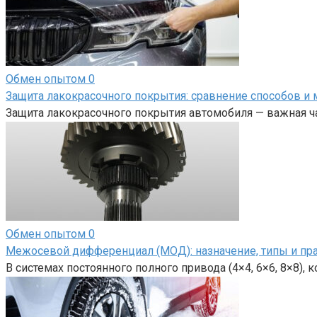
Обмен опытом
0
Защита лакокрасочного покрытия: сравнение способов и 
Защита лакокрасочного покрытия автомобиля — важная ча
Обмен опытом
0
Межосевой дифференциал (МОД): назначение, типы и пр
В системах постоянного полного привода (4×4, 6×6, 8×8),