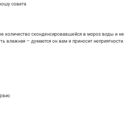
прошу совета
екое количество сконденсировавшейся в мороз воды и не
уть влажная — думается он вам и приносит неприятности.
ервис