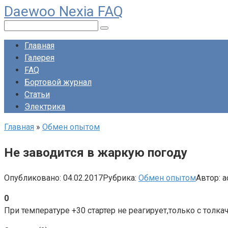
Daewoo Nexia FAQ
Перейти
к
Поиск:
контенту
Главная
Галерея
FAQ
Бортовой журнал
Статьи
Электрика
Главная
»
Обмен опытом
Не заводится в жаркую погоду
Опубликовано:
04.02.2017
Рубрика:
Обмен опытом
Автор:
a
0
При температуре +30 стартер не реагирует,только с толка