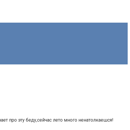
нает про эту беду,сейчас лето много ненатолкаешся!