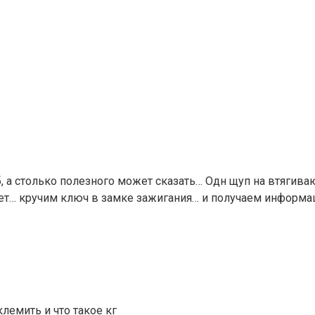
, а столько полезного может сказать… Одн щуп на втягива
ет… кручим ключ в замке зажигания… и получаем информа
лемить и что такое кг