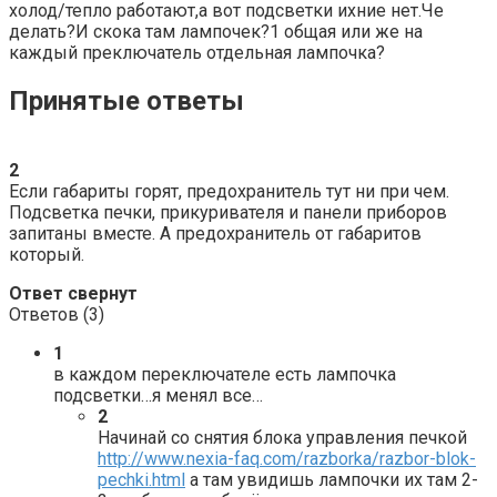
холод/тепло работают,а вот подсветки ихние нет.Че
делать?И скока там лампочек?1 общая или же на
каждый преключатель отдельная лампочка?
Принятые ответы
2
Если габариты горят, предохранитель тут ни при чем.
Подсветка печки, прикуривателя и панели приборов
запитаны вместе. А предохранитель от габаритов
который.
Ответ свернут
Ответов (
3
)
1
в каждом переключателе есть лампочка
подсветки…я менял все…
2
Начинай со снятия блока управления печкой
http://www.nexia-faq.com/razborka/razbor-blok-
pechki.html
а там увидишь лампочки их там 2-