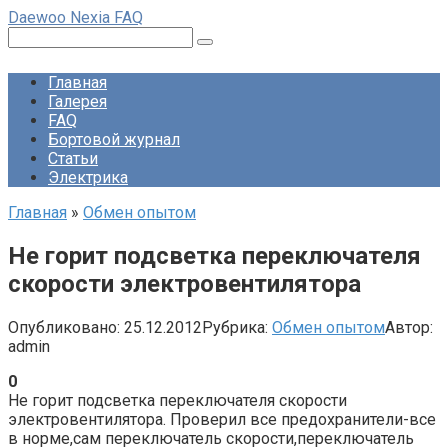
Перейти
Daewoo Nexia FAQ
к
Поиск:
контенту
Главная
Галерея
FAQ
Бортовой журнал
Статьи
Электрика
Главная
»
Обмен опытом
Не горит подсветка переключателя
скорости электровентилятора
Опубликовано:
25.12.2012
Рубрика:
Обмен опытом
Автор:
admin
0
Не горит подсветка переключателя скорости
электровентилятора. Проверил все предохранители-все
в норме,сам переключатель скорости,переключатель