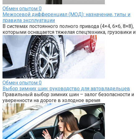
Обмен опытом
0
Межосевой дифференциал (МОД): назначение, типы и
правила эксплуатации
В системах постоянного полного привода (4×4, 6×6, 8×8),
которыми оснащается тяжелая спецтехника, грузовики и
Обмен опытом
0
Выбор зимних шин: руководство для автовладельцев
Правильный выбор зимних шин – залог безопасности и
уверенности на дороге в холодное время