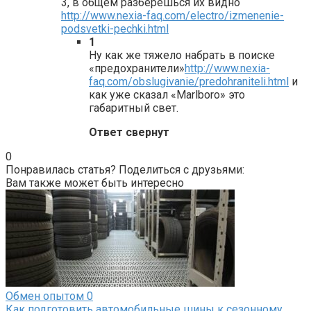
3, в общем разберёшься их видно
http://www.nexia-faq.com/electro/izmenenie-
podsvetki-pechki.html
1
Ну как же тяжело набрать в поиске
«предохранители»
http://www.nexia-
faq.com/obslugivanie/predohraniteli.html
и
как уже сказал «Marlboro» это
габаритный свет.
Ответ свернут
0
Понравилась статья? Поделиться с друзьями:
Вам также может быть интересно
Обмен опытом
0
Как подготовить автомобильные шины к сезонному