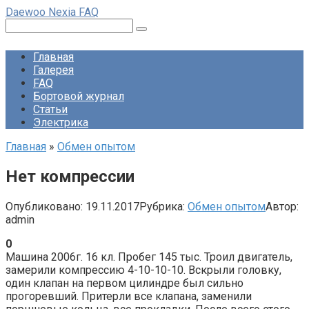
Перейти
Daewoo Nexia FAQ
к
Поиск:
контенту
Главная
Галерея
FAQ
Бортовой журнал
Статьи
Электрика
Главная
»
Обмен опытом
Нет компрессии
Опубликовано:
19.11.2017
Рубрика:
Обмен опытом
Автор:
admin
0
Машина 2006г. 16 кл. Пробег 145 тыс. Троил двигатель,
замерили компрессию 4-10-10-10. Вскрыли головку,
один клапан на первом цилиндре был сильно
прогоревший. Притерли все клапана, заменили