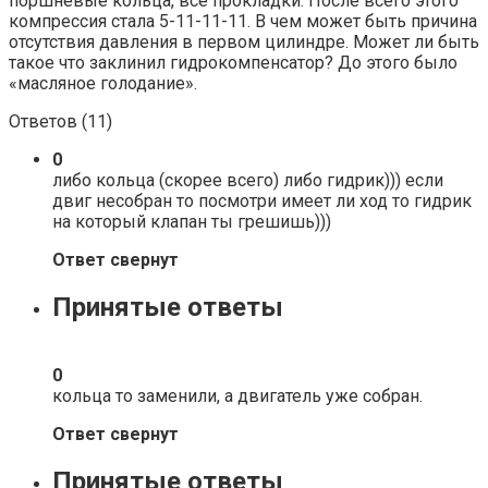
поршневые кольца, все прокладки. После всего этого
компрессия стала 5-11-11-11. В чем может быть причина
отсутствия давления в первом цилиндре. Может ли быть
такое что заклинил гидрокомпенсатор? До этого было
«масляное голодание».
Ответов (
11
)
0
либо кольца (скорее всего) либо гидрик))) если
двиг несобран то посмотри имеет ли ход то гидрик
на который клапан ты грешишь)))
Ответ свернут
Принятые ответы
0
кольца то заменили, а двигатель уже собран.
Ответ свернут
Принятые ответы