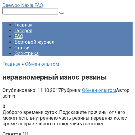
Перейти
Daewoo Nexia FAQ
к
Поиск:
контенту
Главная
Галерея
FAQ
Бортовой журнал
Статьи
Электрика
Главная
»
Обмен опытом
неравномерный износ резины
Опубликовано:
11.10.2017
Рубрика:
Обмен опытом
Автор:
admin
0
Доброго времени суток .Подскажите причины от чего
может есть внутреннею часть резины передних колес
кроме неправельного схождения угла колес
Ответов (
1
)