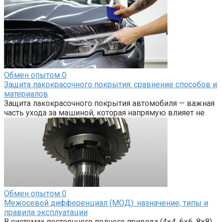
Обмен опытом
0
Защита лакокрасочного покрытия: сравнение способов и
материалов
Защита лакокрасочного покрытия автомобиля — важная
часть ухода за машиной, которая напрямую влияет не
Обмен опытом
0
Межосевой дифференциал (МОД): назначение, типы и
правила эксплуатации
В системах постоянного полного привода (4×4, 6×6, 8×8),