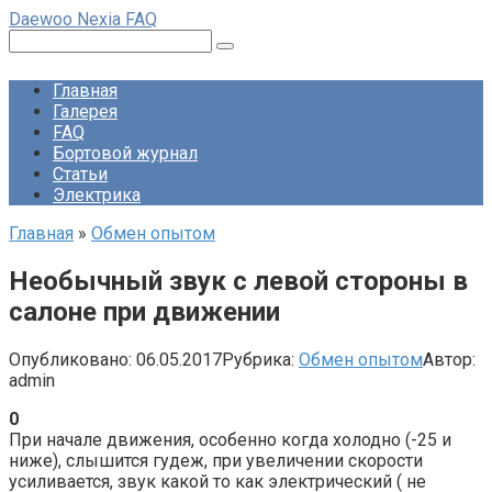
Перейти
Daewoo Nexia FAQ
к
Поиск:
контенту
Главная
Галерея
FAQ
Бортовой журнал
Статьи
Электрика
Главная
»
Обмен опытом
Необычный звук с левой стороны в
салоне при движении
Опубликовано:
06.05.2017
Рубрика:
Обмен опытом
Автор:
admin
0
При начале движения, особенно когда холодно (-25 и
ниже), слышится гудеж, при увеличении скорости
усиливается, звук какой то как электрический ( не