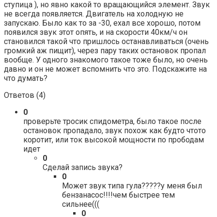
ступица ), но явно какой то вращающийся элемент. Звук
не всегда появляется. Двигатель на холодную не
запускаю. Было как то за -30, ехал все хорошо, потом
появился звук этот опять, и на скорости 40км/ч он
становился такой что пришлось останавливаться (очень
громкий аж пищит), через пару таких остановок пропал
вообще. У одного знакомого такое тоже было, но очень
давно и он не может вспомнить что это. Подскажите на
что думать?
Ответов (
4
)
0
проверьте тросик спидометра, было такое после
остановок пропадало, звук похож как будто чтото
коротит, или ток высокой мощности по прободам
идет
0
Сделай запись звука?
0
Может звук типа гула?????у меня был
бензанасос!!!!чем быстрее тем
сильнее(((
0