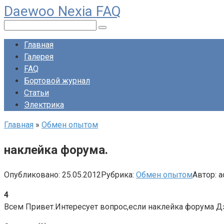
Daewoo Nexia FAQ
Перейти
к
Поиск:
контенту
Главная
Галерея
FAQ
Бортовой журнал
Статьи
Электрика
Главная
»
Обмен опытом
наклейка форума.
Опубликовано:
25.05.2012
Рубрика:
Обмен опытом
Автор:
a
4
Всем Привет.Интересует вопрос,если наклейка форума Дэу 