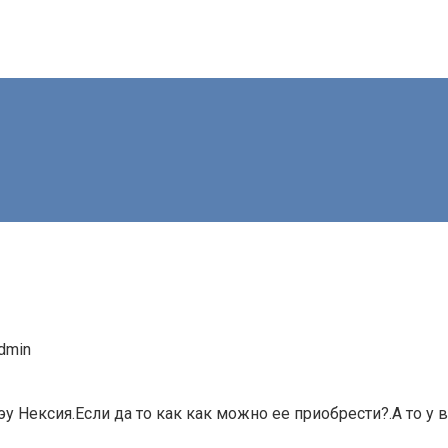
dmin
Нексия.Если да то как как можно ее приобрести?.А то у все