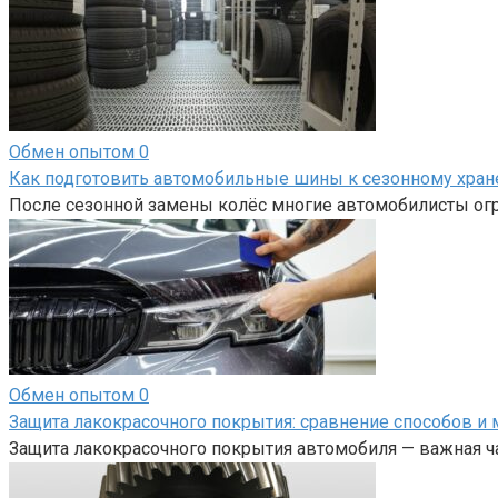
Обмен опытом
0
Как подготовить автомобильные шины к сезонному хра
После сезонной замены колёс многие автомобилисты огр
Обмен опытом
0
Защита лакокрасочного покрытия: сравнение способов и 
Защита лакокрасочного покрытия автомобиля — важная ча