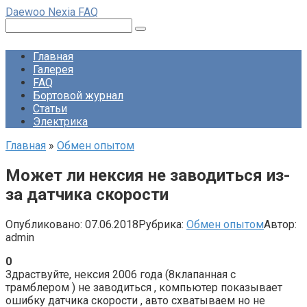
Перейти
Daewoo Nexia FAQ
к
Поиск:
контенту
Главная
Галерея
FAQ
Бортовой журнал
Статьи
Электрика
Главная
»
Обмен опытом
Может ли нексия не заводиться из-
за датчика скорости
Опубликовано:
07.06.2018
Рубрика:
Обмен опытом
Автор:
admin
0
Здраствуйте, нексия 2006 года (8клапанная с
трамблером ) не заводиться , компьютер показывает
ошибку датчика скорости , авто схватываем но не