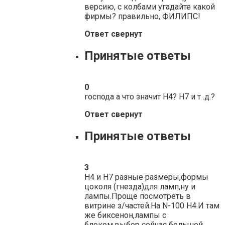
версию, с колбами угадайте какой
фирмы? правильно, ФИЛИПС!
Ответ свернут
Принятые ответы
0
господа а что значит Н4? Н7 и т .д.?
Ответ свернут
Принятые ответы
3
Н4 и Н7 разные размеры,формы
цоколя (гнезда)для ламп,ну и
лампы.Проще посмотреть в
витрине з/частей.На N-100 Н4.И там
же биксенон,лампы с
блоком,выбор сейчас большой.