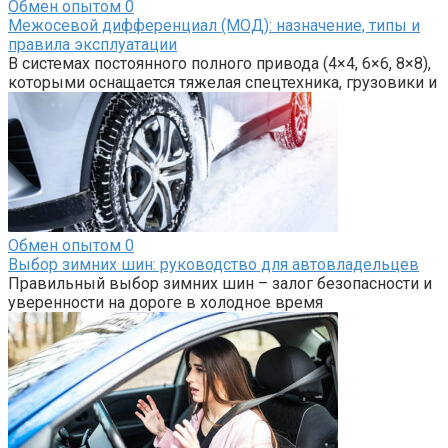
Обмен опытом
0
Межосевой дифференциал (МОД): назначение, типы и
правила эксплуатации
В системах постоянного полного привода (4×4, 6×6, 8×8),
которыми оснащается тяжелая спецтехника, грузовики и
Обмен опытом
0
Выбор зимних шин: руководство для автовладельцев
Правильный выбор зимних шин – залог безопасности и
уверенности на дороге в холодное время