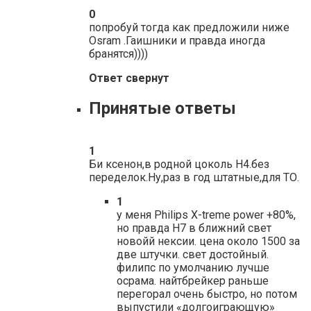
0
попробуй тогда как предложили ниже
Osram .Гаишники и правда иногда
бранятся))))
Ответ свернут
Принятые ответы
1
Би ксенон,в родной цоколь Н4.без
переделок.Ну,раз в год штатные,для ТО.
1
у меня Philips X-treme power +80%,
но правда H7 в ближний свет
новойй нексии. цена около 1500 за
две штучки. свет достойный.
филипс по умолчанию лучше
осрама. найтбрейкер раньше
перегорал очень быстро, но потом
выпустили «долгоиграющую»