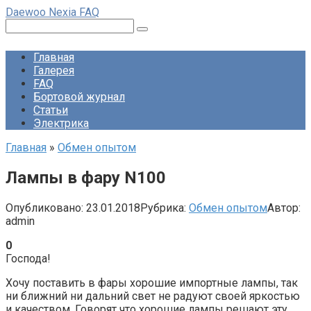
Перейти
Daewoo Nexia FAQ
к
Поиск:
контенту
Главная
Галерея
FAQ
Бортовой журнал
Статьи
Электрика
Главная
»
Обмен опытом
Лампы в фару N100
Опубликовано:
23.01.2018
Рубрика:
Обмен опытом
Автор:
admin
0
Господа!
Хочу поставить в фары хорошие импортные лампы, так
ни ближний ни дальний свет не радуют своей яркостью
и качеством. Говорят что хорошие лампы решают эту