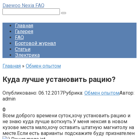
Перейти
Daewoo Nexia FAQ
к
Поиск:
контенту
Главная
Галерея
FAQ
Бортовой журнал
Статьи
Электрика
Главная
»
Обмен опытом
Куда лучше установить рацию?
Опубликовано:
06.12.2017
Рубрика:
Обмен опытом
Автор:
admin
0
Всем доброго времени суток,хочу установить рацию и
не знаю куда лучше воткнуть.У меня нексия в новом
кузове места мало,хочу оставить штатную магнитолу на
месте.Если есть варианты подскажите буду признателен