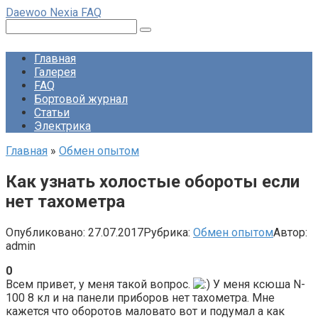
Перейти
Daewoo Nexia FAQ
к
Поиск:
контенту
Главная
Галерея
FAQ
Бортовой журнал
Статьи
Электрика
Главная
»
Обмен опытом
Как узнать холостые обороты если
нет тахометра
Опубликовано:
27.07.2017
Рубрика:
Обмен опытом
Автор:
admin
0
Всем привет, у меня такой вопрос.
У меня ксюша N-
100 8 кл и на панели приборов нет тахометра. Мне
кажется что оборотов маловато вот и подумал а как