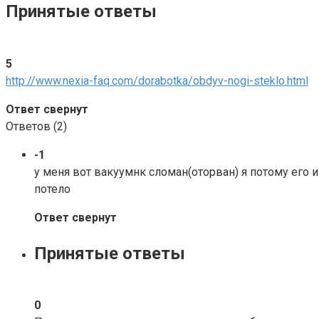
Принятые ответы
5
http://www.nexia-faq.com/dorabotka/obdyv-nogi-steklo.html
Ответ свернут
Ответов (
2
)
-1
у меня вот вакуумнк сломан(оторван) я потому его и
потело
Ответ свернут
Принятые ответы
0