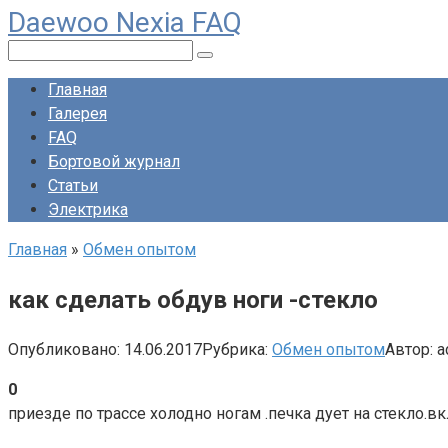
Daewoo Nexia FAQ
Перейти
к
Поиск:
контенту
Главная
Галерея
FAQ
Бортовой журнал
Статьи
Электрика
Главная
»
Обмен опытом
как сделать обдув ноги -стекло
Опубликовано:
14.06.2017
Рубрика:
Обмен опытом
Автор:
a
0
приезде по трассе холодно ногам .печка дует на стекло.в