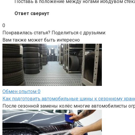
Поставь в положение между ногами иобдувом стекла
Ответ свернут
0
Понравилась статья? Поделиться с друзьями:
Вам также может быть интересно
Обмен опытом
0
Как подготовить автомобильные шины к сезонному хра
После сезонной замены колёс многие автомобилисты огр