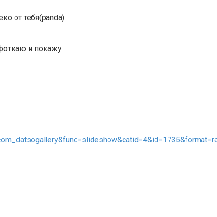
еко от тебя(panda)
сфоткаю и покажу
n=com_datsogallery&func=slideshow&catid=4&id=1735&format=r