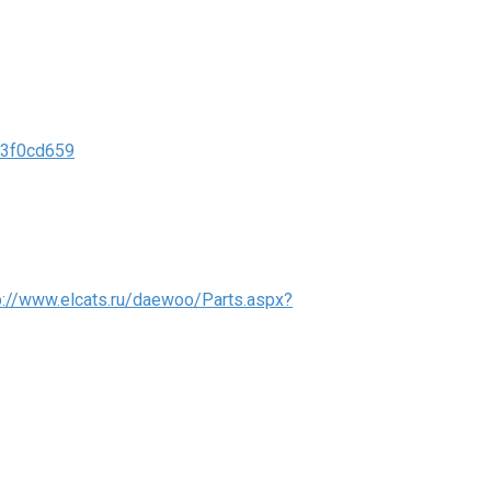
b3f0cd659
p://www.elcats.ru/daewoo/Parts.aspx?