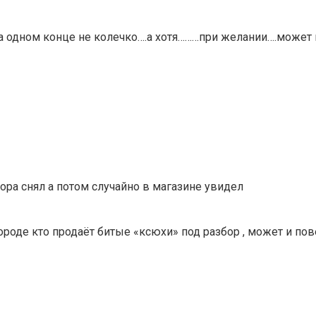
на одном конце не колечко….а хотя………при желании….может и
збора снял а потом случайно в магазине увидел
ороде кто продаёт битые «ксюхи» под разбор , может и пов