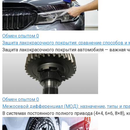
Обмен опытом
0
Защита лакокрасочного покрытия: сравнение способов и 
Защита лакокрасочного покрытия автомобиля — важная ча
Обмен опытом
0
Межосевой дифференциал (МОД): назначение, типы и пр
В системах постоянного полного привода (4×4, 6×6, 8×8),