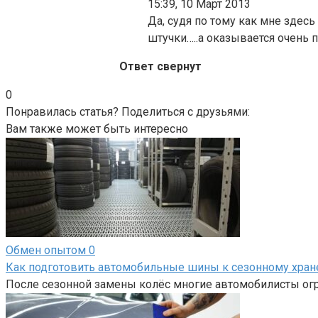
15:39, 10 Март 2013
Да, судя по тому как мне здес
штучки…..а оказывается очень п
Ответ свернут
0
Понравилась статья? Поделиться с друзьями:
Вам также может быть интересно
Обмен опытом
0
Как подготовить автомобильные шины к сезонному хра
После сезонной замены колёс многие автомобилисты огр