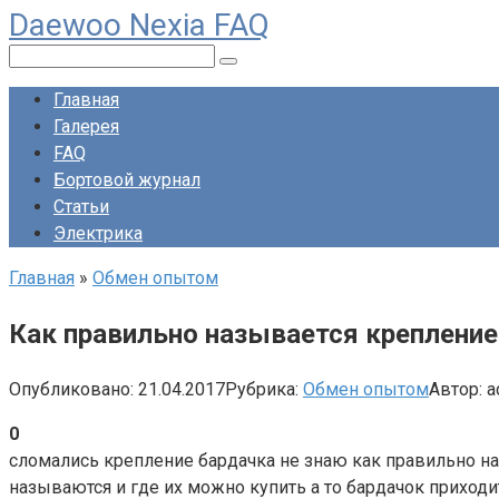
Daewoo Nexia FAQ
Перейти
к
Поиск:
контенту
Главная
Галерея
FAQ
Бортовой журнал
Статьи
Электрика
Главная
»
Обмен опытом
Как правильно называется крепление
Опубликовано:
21.04.2017
Рубрика:
Обмен опытом
Автор:
a
0
сломались крепление бардачка не знаю как правильно на
называются и где их можно купить а то бардачок приходи