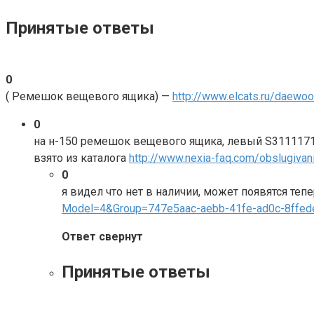
Принятые ответы
0
( Ремешок вещевого ящика) —
http://www.elcats.ru/daew
0
на н-150 ремешок вещевого ящика, левый S311117
взято из каталога
http://www.nexia-faq.com/obslugivan
0
я видел что нет в наличии, может появятся теп
Model=4&Group=747e5aac-aebb-41fe-ad0c-8ffe
Ответ свернут
Принятые ответы