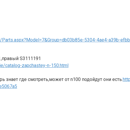
oo/Parts.aspx?Model=7&Group=db03b85e-5304-4ae4-a39b-efb
1,правый S3111191
ie/catalog-zapchastey-n-150.html
ерь знает где смотреть,может от n100 подойдут они есть.
htt
de5067a5