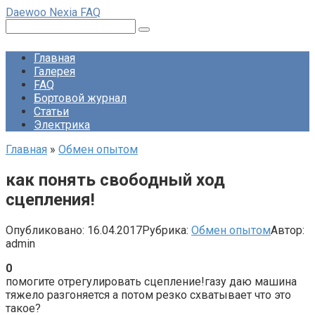
Перейти
Daewoo Nexia FAQ
к
Поиск:
контенту
Главная
Галерея
FAQ
Бортовой журнал
Статьи
Электрика
Главная
»
Обмен опытом
как понять свободный ход
сцепления!
Опубликовано:
16.04.2017
Рубрика:
Обмен опытом
Автор:
admin
0
помогите отрегулировать сцепление!газу даю машина
тяжело разгоняется а потом резко схватывает что это
такое?