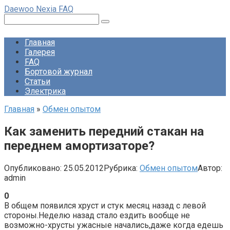
Перейти
Daewoo Nexia FAQ
к
Поиск:
контенту
Главная
Галерея
FAQ
Бортовой журнал
Статьи
Электрика
Главная
»
Обмен опытом
Как заменить передний стакан на
переднем амортизаторе?
Опубликовано:
25.05.2012
Рубрика:
Обмен опытом
Автор:
admin
0
В общем появился хруст и стук месяц назад с левой
стороны.Неделю назад стало ездить вообще не
возможно-хрусты ужасные начались,даже когда едешь