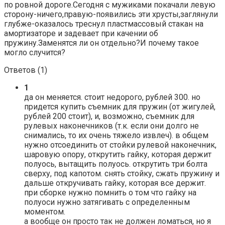
по ровной дороге.Сегодня с мужиками покачали левую
сторону-ничего,правую-появились эти хрусты,заглянули
глубже-оказалось треснул пластмассовый стакан на
амортизаторе и задевает при качении об
пружину.Заменятся ли он отдельно?И почему такое
могло случится?
Ответов (
1
)
1
да он меняется. стоит недорого, рублей 300. но
придется купить съемник для пружин (от жигулей,
рублей 200 стоит), и, возможно, съемник для
рулевых наконечников (т.к. если они долго не
снимались, то их очень тяжело извлеч). в общем
нужно отсоединить от стойки рулевой наконечник,
шаровую опору, открутить гайку, которая держит
полуось, вытащить полуось. открутить три болта
сверху, под капотом. снять стойку, сжать пружину и
дальше откручивать гайку, которая все держит.
при сборке нужно помнить о том что гайку на
полуоси нужно затягивать с определенным
моментом.
а вообще он просто так не должен ломаться, но я