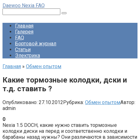
Перейти
Daewoo Nexia FAQ
к
Поиск:
контенту
Главная
Галерея
FAQ
Бортовой журнал
Статьи
Электрика
Главная
»
Обмен опытом
Какие тормозные колодки, дски и
т.д. ставить ?
Опубликовано:
27.10.2012
Рубрика:
Обмен опытом
Автор:
admin
0
Nexia 1.5 DOCH, какие нужно ставить тормозные
колодки диски на перед и соответственно колодки и
барабаны назад нужны? Они различаются в зависимости