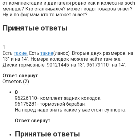
от комплектации и двигателя ровно как и колеса на soch
меньше? Кто сталкивался? может коды товаров знает?
Ну и по фирмам кто то может знает?
Принятые ответы
1
Есть
такие.
Есть
такие
(ланос). Вторые двух размеров: на
13″ и на 14″. Номера колодок можете найти там-же.
Диски тормозные: 90121445-на 13″, 96179110- на 14″.
Ответ свернут
Ответов (
2
)
0
96226110- комплект задних колодок.
96175281- тормозной барабан.
На перед надо знать какие у вас стоят суппорта.
Ответ свернут
Принятые ответы