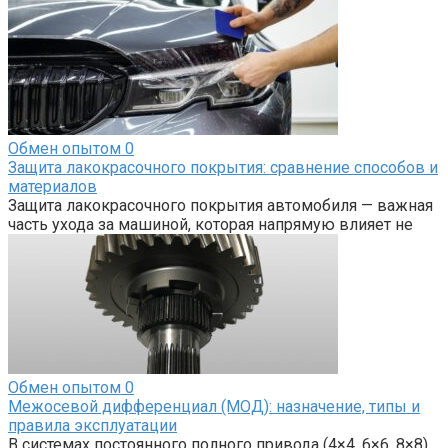
Обмен опытом
0
Защита лакокрасочного покрытия: сравнение способов и
материалов
Защита лакокрасочного покрытия автомобиля — важная
часть ухода за машиной, которая напрямую влияет не
Обмен опытом
0
Межосевой дифференциал (МОД): назначение, типы и
правила эксплуатации
В системах постоянного полного привода (4×4, 6×6, 8×8),