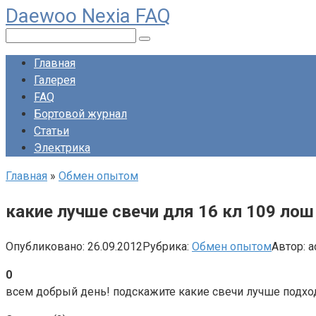
Daewoo Nexia FAQ
Перейти
к
Поиск:
контенту
Главная
Галерея
FAQ
Бортовой журнал
Статьи
Электрика
Главная
»
Обмен опытом
какие лучше свечи для 16 кл 109 лош
Опубликовано:
26.09.2012
Рубрика:
Обмен опытом
Автор:
a
0
всем добрый день! подскажите какие свечи лучше подходя