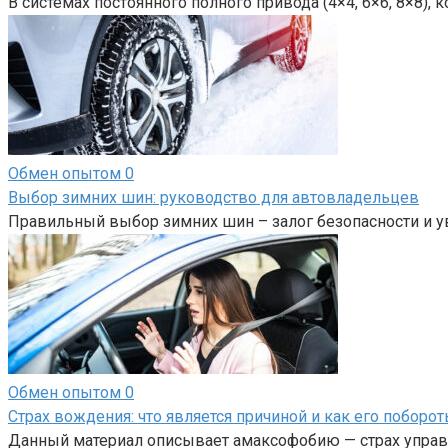
В системах постоянного полного привода (4×4, 6×6, 8×8),
Обмен опытом
0
Выбор зимних шин: руководство для автовладельцев
Правильный выбор зимних шин – залог безопасности и у
Обмен опытом
0
Страх вождения: что является причиной и как его поборот
Данный материал описывает амаксофобию — страх управл