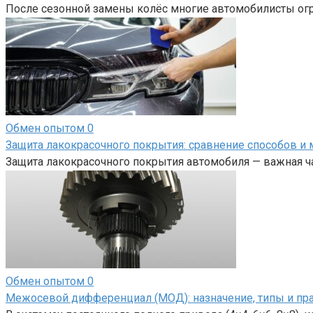
После сезонной замены колёс многие автомобилисты огр
Обмен опытом
0
Защита лакокрасочного покрытия: сравнение способов и 
Защита лакокрасочного покрытия автомобиля — важная ча
Обмен опытом
0
Межосевой дифференциал (МОД): назначение, типы и пр