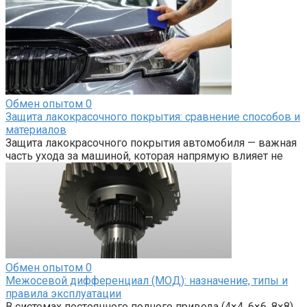
Обмен опытом
0
Защита лакокрасочного покрытия: сравнение способов и
материалов
Защита лакокрасочного покрытия автомобиля — важная
часть ухода за машиной, которая напрямую влияет не
Обмен опытом
0
Межосевой дифференциал (МОД): назначение, типы и
правила эксплуатации
В системах постоянного полного привода (4×4, 6×6, 8×8),