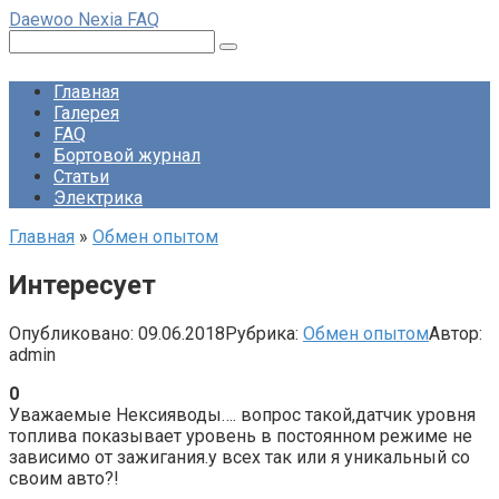
Перейти
Daewoo Nexia FAQ
к
Поиск:
контенту
Главная
Галерея
FAQ
Бортовой журнал
Статьи
Электрика
Главная
»
Обмен опытом
Интересует
Опубликовано:
09.06.2018
Рубрика:
Обмен опытом
Автор:
admin
0
Уважаемые Нексияводы…. вопрос такой,датчик уровня
топлива показывает уровень в постоянном режиме не
зависимо от зажигания.у всех так или я уникальный со
своим авто?!