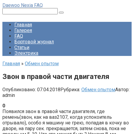
Перейти
Daewoo Nexia FAQ
к
Поиск:
контенту
Главная
Галерея
FAQ
Бортовой журнал
Статьи
Электрика
Главная
»
Обмен опытом
Звон в правой части двигателя
Опубликовано:
07.04.2018
Рубрика:
Обмен опытом
Автор:
admin
0
Появился звон в правой части двигателя, где
ремень(звон, как на ваз2107, когда успокоитель
отрывало), особо я машину не грею, попадая в кочку во
дворе, на пару сек. прекращается, затем снова, пока не