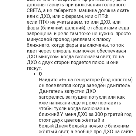
должны гаснуть при включении головного
СВЕТА, а не габаритов. машина должна ехать
или с ДХО, или с фарами, или с ПТФ.
если ПТФ не учитываем, то или ДХО, или
фары (ближний, дальний). с габаритами езда
запрещена. и реле там тоже не нужно. просто
минусовой провод цепляем к плюсу
ближнего. когда фары выключены, то ток
идет через спираль лампочки, обеспечивая
ДХО минусом. когда включаем свет, то на
ДХО с двух сторон подается плюс. и они
гаснут.
0
Найдите «+» на генераторе (под капотом)
он появляется когда заведён двигатель.
Двигатель запустил ДХО
загорелись,заглушил потухли,или как
уже написали ещё и реле поставить
чтобы тухли когда включаешь
ближний.У меня ДХО за 300 р.третий год
стоят двух цветов жёлтый и
белый.Днём белый,а ночью с ближним
жёлтый свет, а вообще про ДХО на сайте