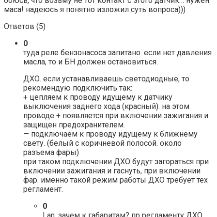
боюсь, что возьму не тот контакт с этого датчик… нужен
маса! надеюсь я понятно изложил суть вопроса)))
Ответов (
5
)
0
туда реле бензонасоса запитано. если нет давления
масла, то и БН должен остановиться.
ДХО. если устанавливаешь светодиодные, то
рекомендую подключить так:
+ цепляем к проводу идущему к датчику
выключения заднего хода (красный). на этом
проводе + появляется при включении зажигания и
защищен предохранителем.
— подключаем к проводу идущему к ближнему
свету. (белый с коричневой полосой. около
разъема фары)
при таком подключении ДХО будут загораться при
включении зажигания и гаснуть, при включении
фар. именно такой режим работы ДХО требует тех
регламент.
0
Lan, зачем к габаритам? пр регламенту ДХО