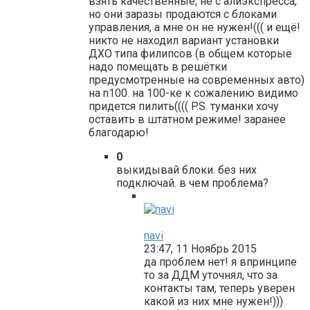
взять качественные, не с алиэкспресса,
но они заразы продаются с блоками
управления, а мне он не нужен!((( и ещё!
никто не находил вариант установки
ДХО типа филипсов (в общем которые
надо помещать в решётки
предусмотренные на современных авто)
на n100. на 100-ке к сожалению видимо
придется пилить(((( P.S. туманки хочу
оставить в штатном режиме! заранее
благодарю!
0
выкидывай блоки. без них
подключай. в чем проблема?
navi
23:47, 11 Ноябрь 2015
да проблем нет! я впринципе
то за ДДМ уточнял, что за
контакты там, теперь уверен
какой из них мне нужен!)))