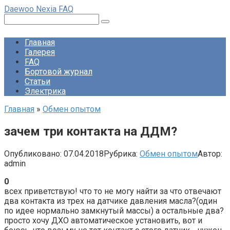
Перейти
Daewoo Nexia FAQ
к
Поиск:
контенту
Главная
Галерея
FAQ
Бортовой журнал
Статьи
Электрика
Главная
»
Обмен опытом
зачем три контакта на ДДМ?
Опубликовано:
07.04.2018
Рубрика:
Обмен опытом
Автор:
admin
0
всех приветствую! что то не могу найти за что отвечают
два контакта из трех на датчике давления масла?(один
по идее нормально замкнутый массы) а остальные два?
просто хочу ДХО автоматическое установить, вот и