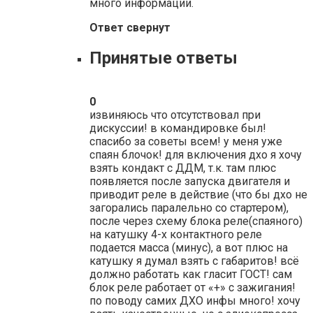
много информации.
Ответ свернут
Принятые ответы
0
извиняюсь что отсутствовал при
дискуссии! в командировке был!
спасибо за советы всем! у меня уже
спаян блочок! для включения дхо я хочу
взять кондакт с ДДМ, т.к. там плюс
появляется после запуска двигателя и
приводит реле в действие (что бы дхо не
загорались паралельно со стартером),
после через схему блока реле(спаяного)
на катушку 4-х контактного реле
подается масса (минус), а вот плюс на
катушку я думал взять с габаритов! всё
должно работать как гласит ГОСТ! сам
блок реле работает от «+» с зажигания!
по поводу самих ДХО инфы много! хочу