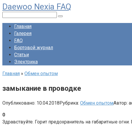
Daewoo Nexia FAQ
Перейти
к
Поиск:
контенту
Главная
Галерея
FAQ
Бортовой журнал
Статьи
Электрика
Главная
»
Обмен опытом
замыкание в проводке
Опубликовано:
10.04.2018
Рубрика:
Обмен опытом
Автор:
a
0
Здравствуйте. Горит предохранитель на габаритные огни