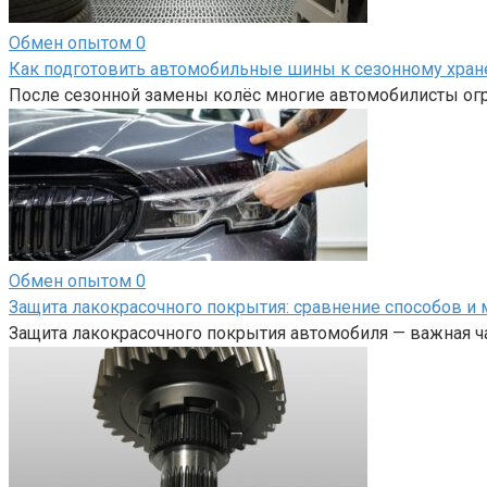
Обмен опытом
0
Как подготовить автомобильные шины к сезонному хра
После сезонной замены колёс многие автомобилисты огр
Обмен опытом
0
Защита лакокрасочного покрытия: сравнение способов и 
Защита лакокрасочного покрытия автомобиля — важная ча