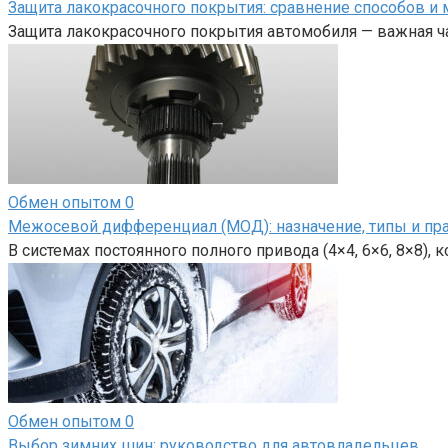
Защита лакокрасочного покрытия: сравнение способов и 
Защита лакокрасочного покрытия автомобиля — важная ча
Обмен опытом
0
Межосевой дифференциал (МОД): назначение, типы и пр
В системах постоянного полного привода (4×4, 6×6, 8×8),
Обмен опытом
0
Выбор зимних шин: руководство для автовладельцев