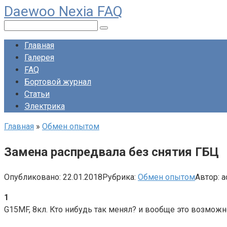
Daewoo Nexia FAQ
Перейти
к
Поиск:
контенту
Главная
Галерея
FAQ
Бортовой журнал
Статьи
Электрика
Главная
»
Обмен опытом
Замена распредвала без снятия ГБЦ
Опубликовано:
22.01.2018
Рубрика:
Обмен опытом
Автор:
a
1
G15MF, 8кл. Кто нибудь так менял? и вообще это возможн