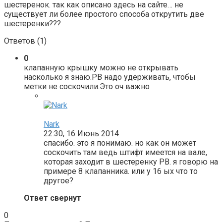
шестеренок. так как описано здесь на сайте… не
существует ли более простого способа открутить две
шестеренки???
Ответов (
1
)
0
клапанную крышку можно не открывать
насколько я знаю.РВ надо удерживать, чтобы
метки не соскочили.Это оч важно
Nark
22:30, 16 Июнь 2014
спасибо. это я понимаю. но как он может
соскочить там ведь штифт имеется на вале,
которая заходит в шестеренку РВ. я говорю на
примере 8 клапанника. или у 16 ых что то
другое?
Ответ свернут
0