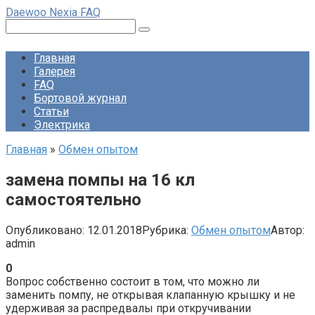
Перейти
Daewoo Nexia FAQ
к
Поиск:
контенту
Главная
Галерея
FAQ
Бортовой журнал
Статьи
Электрика
Главная
»
Обмен опытом
замена помпы на 16 кл
самостоятельно
Опубликовано:
12.01.2018
Рубрика:
Обмен опытом
Автор:
admin
0
Вопрос собственно состоит в том, что можно ли
заменить помпу, не открывая клапанную крышку и не
удерживая за распредвалы при откручивании