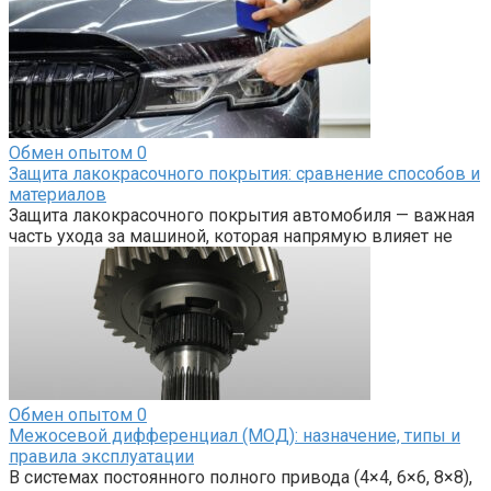
Обмен опытом
0
Защита лакокрасочного покрытия: сравнение способов и
материалов
Защита лакокрасочного покрытия автомобиля — важная
часть ухода за машиной, которая напрямую влияет не
Обмен опытом
0
Межосевой дифференциал (МОД): назначение, типы и
правила эксплуатации
В системах постоянного полного привода (4×4, 6×6, 8×8),