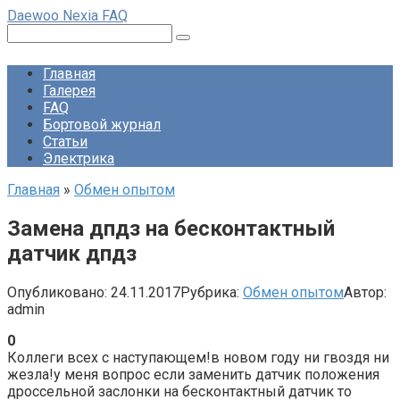
Перейти
Daewoo Nexia FAQ
к
Поиск:
контенту
Главная
Галерея
FAQ
Бортовой журнал
Статьи
Электрика
Главная
»
Обмен опытом
Замена дпдз на бесконтактный
датчик дпдз
Опубликовано:
24.11.2017
Рубрика:
Обмен опытом
Автор:
admin
0
Коллеги всех с наступающем!в новом году ни гвоздя ни
жезла!у меня вопрос если заменить датчик положения
дроссельной заслонки на бесконтактный датчик то