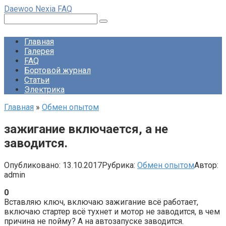
Перейти
Daewoo Nexia FAQ
к
Поиск:
контенту
Главная
Галерея
FAQ
Бортовой журнал
Статьи
Электрика
Главная
»
Обмен опытом
зажигание включается, а не
заводится.
Опубликовано:
13.10.2017
Рубрика:
Обмен опытом
Автор:
admin
0
Вставляю ключ, включаю зажигание всё работает,
включаю стартер всё тухнет и мотор не заводится, в чем
причина не пойму? А на автозапуске заводится.