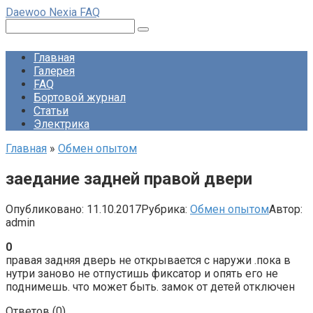
Перейти
Daewoo Nexia FAQ
к
Поиск:
контенту
Главная
Галерея
FAQ
Бортовой журнал
Статьи
Электрика
Главная
»
Обмен опытом
заедание задней правой двери
Опубликовано:
11.10.2017
Рубрика:
Обмен опытом
Автор:
admin
0
правая задняя дверь не открывается с наружи .пока в
нутри заново не отпустишь фиксатор и опять его не
поднимешь. что может быть. замок от детей отключен
Ответов (
0
)