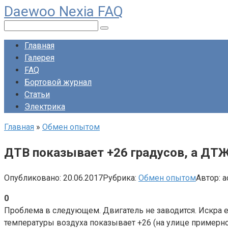
Daewoo Nexia FAQ
Перейти
к
Поиск:
контенту
Главная
Галерея
FAQ
Бортовой журнал
Статьи
Электрика
Главная
»
Обмен опытом
ДТВ показывает +26 градусов, а ДТЖ
Опубликовано:
20.06.2017
Рубрика:
Обмен опытом
Автор:
a
0
Проблема в следующем. Двигатель не заводится. Искра е
температуры воздуха показывает +26 (на улице примерно 