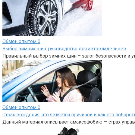
Обмен опытом
0
Выбор зимних шин: руководство для автовладельцев
Правильный выбор зимних шин – залог безопасности и у
Обмен опытом
0
Страх вождения: что является причиной и как его поборот
Данный материал описывает амаксофобию — страх управл