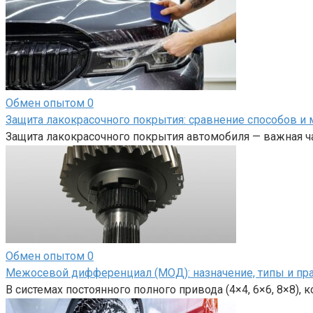
Обмен опытом
0
Защита лакокрасочного покрытия: сравнение способов и 
Защита лакокрасочного покрытия автомобиля — важная ча
Обмен опытом
0
Межосевой дифференциал (МОД): назначение, типы и пр
В системах постоянного полного привода (4×4, 6×6, 8×8),