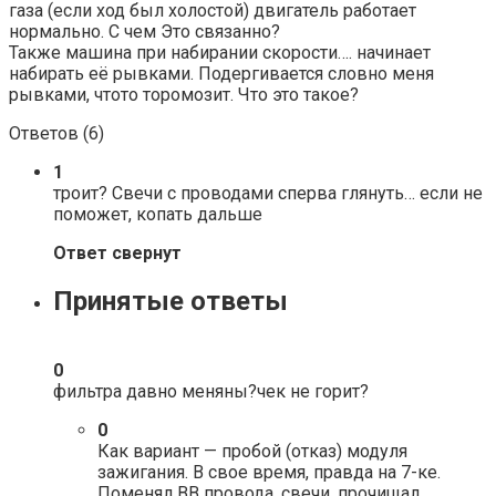
газа (если ход был холостой) двигатель работает
нормально. С чем Это связанно?
Также машина при набирании скорости…. начинает
набирать её рывками. Подергивается словно меня
рывками, чтото торомозит. Что это такое?
Ответов (
6
)
1
троит? Свечи с проводами сперва глянуть… если не
поможет, копать дальше
Ответ свернут
Принятые ответы
0
фильтра давно меняны?чек не горит?
0
Как вариант — пробой (отказ) модуля
зажигания. В свое время, правда на 7-ке.
Поменял ВВ провода, свечи, прочищал