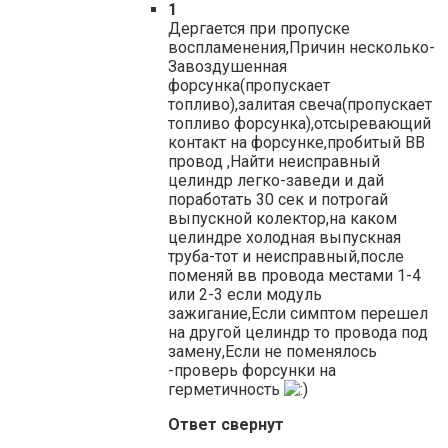
1
Дергается при пропуске
воспламенения,Причин несколько-
Завоздушенная
форсунка(пропускает
топливо),залитая свеча(пропускает
топливо форсунка),отсыревающий
контакт на форсунке,пробитый ВВ
провод ,Найти неисправный
целиндр легко-заведи и дай
поработать 30 сек и потрогай
выпускной колектор,на каком
целиндре холодная выпускная
труба-тот и неисправный,после
поменяй вв провода местами 1-4
или 2-3 если модуль
зажигание,Если симптом перешел
на другой целиндр то провода под
замену,Если не поменялось
-проверь форсунки на
герметичность
Ответ свернут