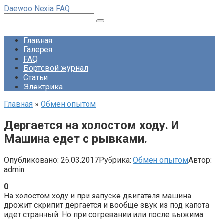
Перейти
Daewoo Nexia FAQ
к
Поиск:
контенту
Главная
Галерея
FAQ
Бортовой журнал
Статьи
Электрика
Главная
»
Обмен опытом
Дергается на холостом ходу. И
Машина едет с рывками.
Опубликовано:
26.03.2017
Рубрика:
Обмен опытом
Автор:
admin
0
На холостом ходу и при запуске двигателя машина
дрожит скрипит дергается и вообще звук из под капота
идет странный. Но при согревании или после выжима