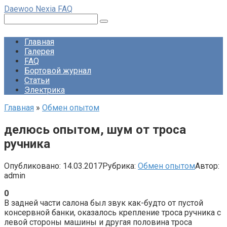
Перейти
Daewoo Nexia FAQ
к
Поиск:
контенту
Главная
Галерея
FAQ
Бортовой журнал
Статьи
Электрика
Главная
»
Обмен опытом
делюсь опытом, шум от троса
ручника
Опубликовано:
14.03.2017
Рубрика:
Обмен опытом
Автор:
admin
0
В задней части салона был звук как-будто от пустой
консервной банки, оказалось крепление троса ручника с
левой стороны машины и другая половина троса