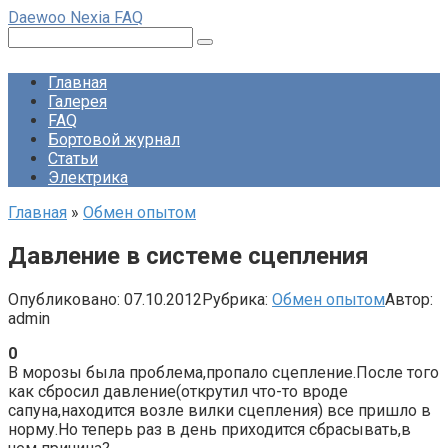
Перейти
Daewoo Nexia FAQ
к
Поиск:
контенту
Главная
Галерея
FAQ
Бортовой журнал
Статьи
Электрика
Главная
»
Обмен опытом
Давление в системе сцепления
Опубликовано:
07.10.2012
Рубрика:
Обмен опытом
Автор:
admin
0
В морозы была проблема,пропало сцепление.После того
как сбросил давление(открутил что-то вроде
сапуна,находится возле вилки сцепления) все пришло в
норму.Но теперь раз в день приходится сбрасывать,в