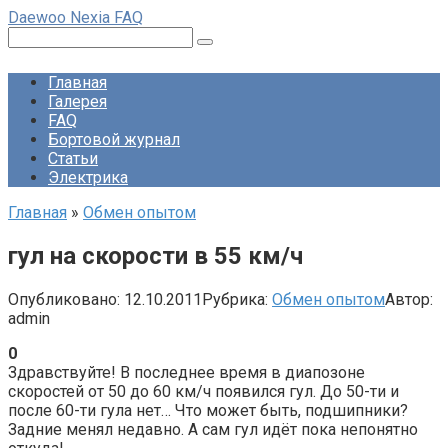
Перейти
Daewoo Nexia FAQ
к
Поиск:
контенту
Главная
Галерея
FAQ
Бортовой журнал
Статьи
Электрика
Главная
»
Обмен опытом
гул на скорости в 55 км/ч
Опубликовано:
12.10.2011
Рубрика:
Обмен опытом
Автор:
admin
0
Здравствуйте! В последнее время в диапозоне
скоростей от 50 до 60 км/ч появился гул. До 50-ти и
после 60-ти гула нет… Что может быть, подшипники?
Задние менял недавно. А сам гул идёт пока непонятно