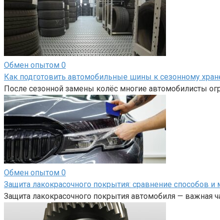
Обмен опытом
0
Как подготовить автомобильные шины к сезонному хра
После сезонной замены колёс многие автомобилисты огр
Обмен опытом
0
Защита лакокрасочного покрытия: сравнение способов и 
Защита лакокрасочного покрытия автомобиля — важная ча