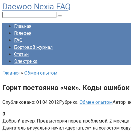
Daewoo Nexia FAQ
Перейти
к
Поиск:
контенту
Главная
Галерея
FAQ
Бортовой журнал
Статьи
Электрика
Главная
»
Обмен опытом
Горит постоянно «чек». Коды ошибок 
Опубликовано:
01.04.2012
Рубрика:
Обмен опытом
Автор:
a
0
Добрый вечер. Предыстория перед проблемой: 2 месяца н
Двигатель визуально начил «дергаться» на холостом ход