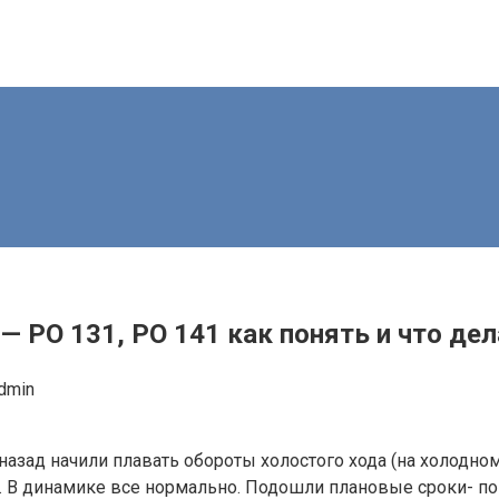
— РО 131, РО 141 как понять и что де
dmin
азад начили плавать обороты холостого хода (на холодном
у. В динамике все нормально. Подошли плановые сроки- п