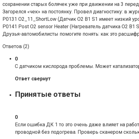
сохранении старых болячек уже при движении на 3 переда
Загорелся «чек» на постоянку. Провел диагностику: в жур
P0131 O2_11_ShortLow (Датчик О2 В1 S1 имеет низкий ур
P0141 Post O2 sensor Heater (Нагреватель датчика О2 В1 
Друзья-автомобилисты помогите понять: как это расшифро
Ответов (
2
)
0
С датчиком кислорода проблемы. Может катализато
Ответ свернут
Принятые ответы
0
Если ошибка ДК 1 то это очень даже влияет на работу
проводной без подогрева. Проверь сканером сколько