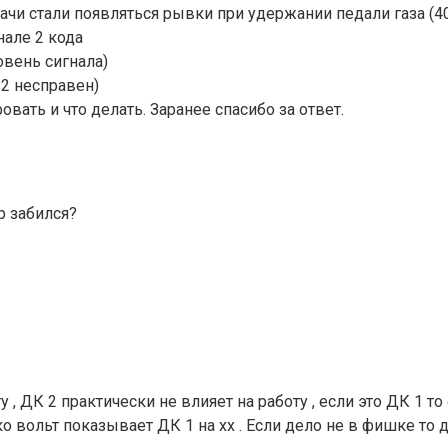
чи стали появляться рывки при удержании педали газа (40-
нале 2 кода
овень сигнала)
S2 несправен)
вать и что делать. Заранее спасибо за ответ.
р забился?
 , ДК 2 практически не влияет на работу , если это ДК 1 то
 вольт показывает ДК 1 на хх . Если дело не в фишке то д