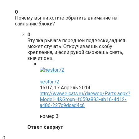
0
Почему вы ни хотите обратить внимание на
сайльник-блоки?
0
Втулка рычага передней подвески,задняя
может стучать. Откручиваешь скобу
крепления, и если рукой сможешь снять,
значит она.
nestor72
15:07, 17 Апрель 2014
http://www.elcats.ru/daewoo/Parts.aspx?
Model=4&Group=f659a893-ab16-4d12-
a486-227c9dcad4c6
номер 3
Ответ свернут
0