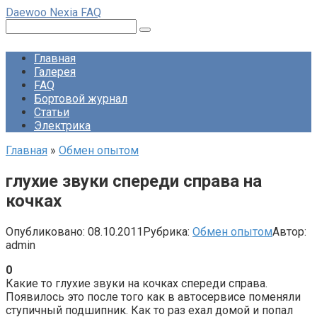
Перейти
Daewoo Nexia FAQ
к
Поиск:
контенту
Главная
Галерея
FAQ
Бортовой журнал
Статьи
Электрика
Главная
»
Обмен опытом
глухие звуки спереди справа на
кочках
Опубликовано:
08.10.2011
Рубрика:
Обмен опытом
Автор:
admin
0
Какие то глухие звуки на кочках спереди справа.
Появилось это после того как в автосервисе поменяли
ступичный подшипник. Как то раз ехал домой и попал