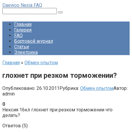
Перейти
Daewoo Nexia FAQ
к
Поиск:
контенту
Главная
Галерея
FAQ
Бортовой журнал
Статьи
Электрика
Главная
»
Обмен опытом
глохнет при резком торможении?
Опубликовано:
26.10.2011
Рубрика:
Обмен опытом
Автор:
admin
0
Нексия 16кл глохнет при резком торможении что
делать?
Ответов (
5
)