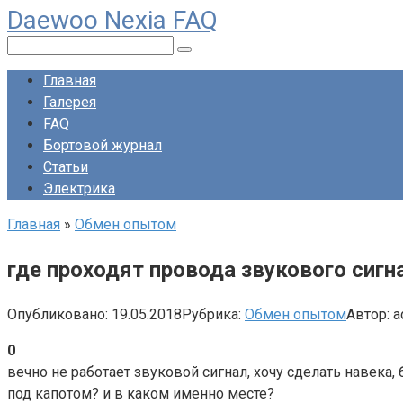
Daewoo Nexia FAQ
Перейти
к
Поиск:
контенту
Главная
Галерея
FAQ
Бортовой журнал
Статьи
Электрика
Главная
»
Обмен опытом
где проходят провода звукового сигн
Опубликовано:
19.05.2018
Рубрика:
Обмен опытом
Автор:
a
0
вечно не работает звуковой сигнал, хочу сделать навека
под капотом? и в каком именно месте?