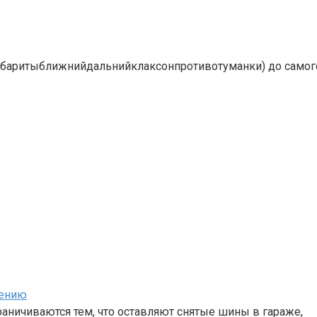
габаритыближнийдальнийклаксонпротивотуманки) до самого
нению
аничиваются тем, что оставляют снятые шины в гараже,