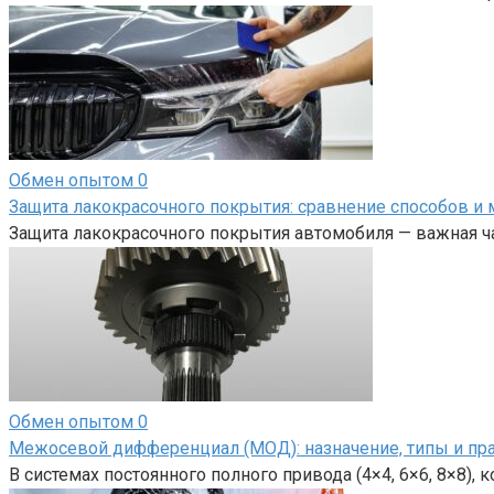
Обмен опытом
0
Защита лакокрасочного покрытия: сравнение способов и 
Защита лакокрасочного покрытия автомобиля — важная ча
Обмен опытом
0
Межосевой дифференциал (МОД): назначение, типы и пр
В системах постоянного полного привода (4×4, 6×6, 8×8),