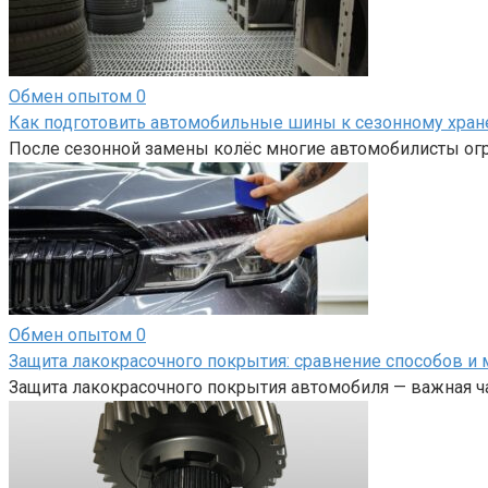
Обмен опытом
0
Как подготовить автомобильные шины к сезонному хра
После сезонной замены колёс многие автомобилисты огр
Обмен опытом
0
Защита лакокрасочного покрытия: сравнение способов и 
Защита лакокрасочного покрытия автомобиля — важная ча