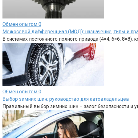
Обмен опытом
0
Межосевой дифференциал (МОД): назначение, типы и пр
В системах постоянного полного привода (4×4, 6×6, 8×8),
Обмен опытом
0
Выбор зимних шин: руководство для автовладельцев
Правильный выбор зимних шин – залог безопасности и у