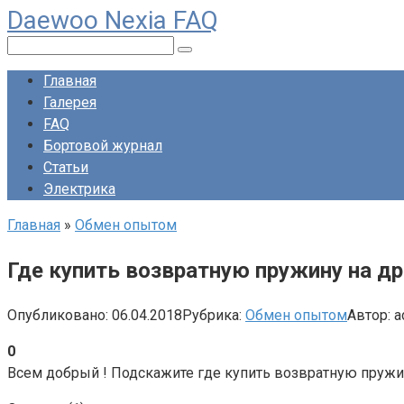
Daewoo Nexia FAQ
Перейти
к
Поиск:
контенту
Главная
Галерея
FAQ
Бортовой журнал
Статьи
Электрика
Главная
»
Обмен опытом
Где купить возвратную пружину на д
Опубликовано:
06.04.2018
Рубрика:
Обмен опытом
Автор:
a
0
Всем добрый ! Подскажите где купить возвратную пружи