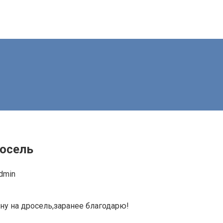
росель
dmin
ну на дросель,заранее благодарю!