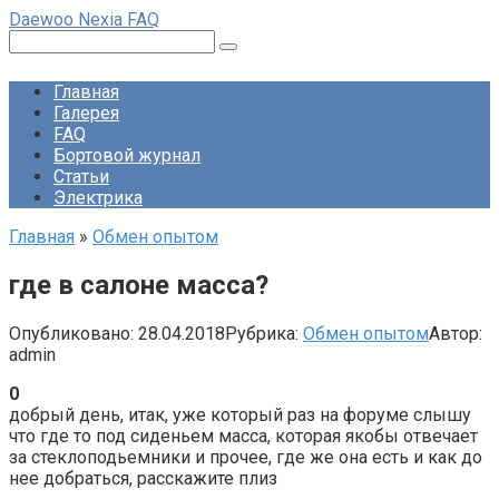
Перейти
Daewoo Nexia FAQ
к
Поиск:
контенту
Главная
Галерея
FAQ
Бортовой журнал
Статьи
Электрика
Главная
»
Обмен опытом
где в салоне масса?
Опубликовано:
28.04.2018
Рубрика:
Обмен опытом
Автор:
admin
0
добрый день, итак, уже который раз на форуме слышу
что где то под сиденьем масса, которая якобы отвечает
за стеклоподьемники и прочее, где же она есть и как до
нее добраться, расскажите плиз