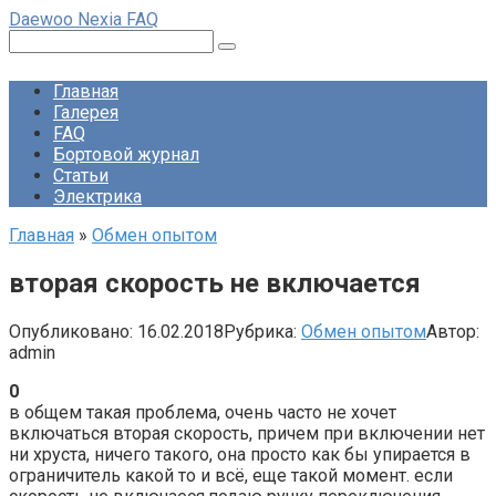
Перейти
Daewoo Nexia FAQ
к
Поиск:
контенту
Главная
Галерея
FAQ
Бортовой журнал
Статьи
Электрика
Главная
»
Обмен опытом
вторая скорость не включается
Опубликовано:
16.02.2018
Рубрика:
Обмен опытом
Автор:
admin
0
в общем такая проблема, очень часто не хочет
включаться вторая скорость, причем при включении нет
ни хруста, ничего такого, она просто как бы упирается в
ограничитель какой то и всё, еще такой момент. если