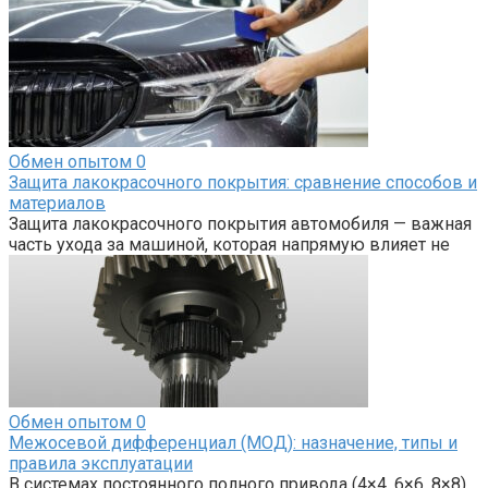
Обмен опытом
0
Защита лакокрасочного покрытия: сравнение способов и
материалов
Защита лакокрасочного покрытия автомобиля — важная
часть ухода за машиной, которая напрямую влияет не
Обмен опытом
0
Межосевой дифференциал (МОД): назначение, типы и
правила эксплуатации
В системах постоянного полного привода (4×4, 6×6, 8×8),