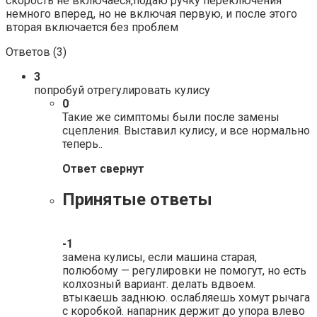
скорость не включаеся,подаю ручку переключения
немного вперед, но не включая первую, и после этого
вторая включается без проблем
Ответов (
3
)
3
попробуй отрегулировать кулису
0
Такие же симптомы были после замены
сцепления. Выставил кулису, и все нормально
теперь..
Ответ свернут
Принятые ответы
-1
замена кулисы, если машина старая,
полюбому — регулировки не помогут, но есть
колхозный вариант. делать вдвоем.
втыкаешь заднюю. ослабляешь хомут рычага
с коробкой. напарник держит до упора влево