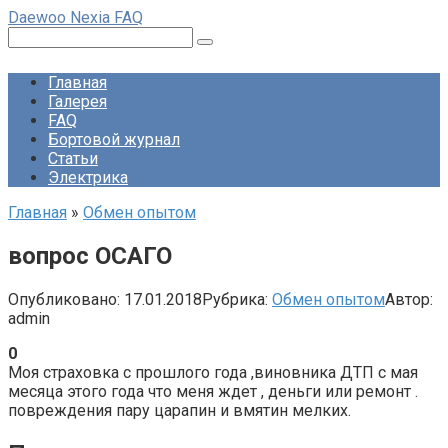
Перейти
Daewoo Nexia FAQ
к
Поиск:
контенту
Главная
Галерея
FAQ
Бортовой журнал
Статьи
Электрика
Главная
»
Обмен опытом
вопрос ОСАГО
Опубликовано:
17.01.2018
Рубрика:
Обмен опытом
Автор:
admin
0
Моя страховка с прошлого года ,виновника ДТП с мая
месяца этого года что меня ждет , деньги или ремонт .
повреждения пару царапин и вмятин мелких.