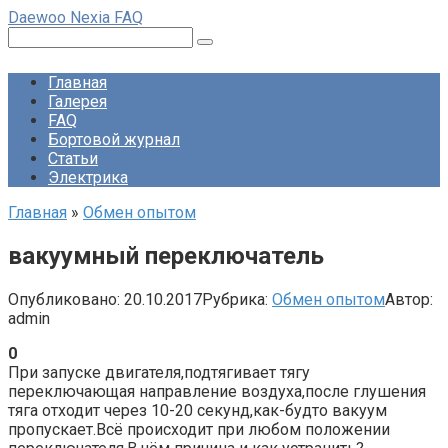
Перейти
Daewoo Nexia FAQ
к
Поиск:
контенту
Главная
Галерея
FAQ
Бортовой журнал
Статьи
Электрика
Главная
»
Обмен опытом
вакуумный переключатель
Опубликовано:
20.10.2017
Рубрика:
Обмен опытом
Автор:
admin
0
При запуске двигателя,подтягивает тягу
переключающая направление воздуха,после глушения
тяга отходит через 10-20 секунд,как-будто вакуум
пропускает.Всё происходит при любом положении