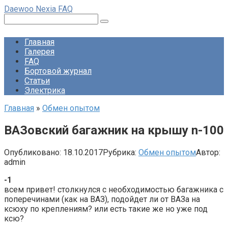
Перейти
Daewoo Nexia FAQ
к
Поиск:
контенту
Главная
Галерея
FAQ
Бортовой журнал
Статьи
Электрика
Главная
»
Обмен опытом
ВАЗовский багажник на крышу n-100
Опубликовано:
18.10.2017
Рубрика:
Обмен опытом
Автор:
admin
-1
всем привет! столкнулся с необходимостью багажника с
поперечинами (как на ВАЗ), подойдет ли от ВАЗа на
ксюху по креплениям? или есть такие же но уже под
ксю?