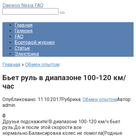
Перейти
Daewoo Nexia FAQ
к
Поиск:
контенту
Главная
Галерея
FAQ
Бортовой журнал
Статьи
Электрика
Главная
»
Обмен опытом
Бьет руль в диапазоне 100-120 км/
час
Опубликовано:
11.10.2017
Рубрика:
Обмен опытом
Автор:
admin
0
Друзья подскажите!В диапазоне 100-120 км/ч бьет
руль.До и после этой скорости все
нормально.Балансировка колес не помогла(Родные