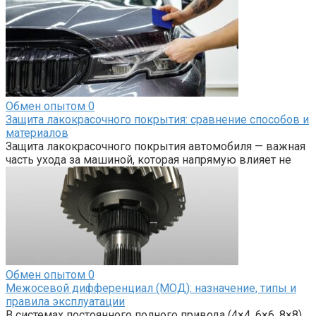
Обмен опытом
0
Защита лакокрасочного покрытия: сравнение способов и
материалов
Защита лакокрасочного покрытия автомобиля — важная
часть ухода за машиной, которая напрямую влияет не
Обмен опытом
0
Межосевой дифференциал (МОД): назначение, типы и
правила эксплуатации
В системах постоянного полного привода (4×4, 6×6, 8×8),