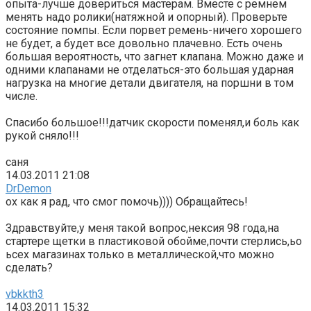
опыта-лучше довериться мастерам. Вместе с ремнем
менять надо ролики(натяжной и опорный). Проверьте
состояние помпы. Если порвет ремень-ничего хорошего
не будет, а будет все довольно плачевно. Есть очень
большая вероятность, что загнет клапана. Можно даже и
одними клапанами не отделаться-это большая ударная
нагрузка на многие детали двигателя, на поршни в том
числе.
Спасибо большое!!!датчик скорости поменял,и боль как
рукой сняло!!!
саня
14.03.2011 21:08
DrDemon
ох как я рад, что смог помочь)))) Обращайтесь!
Здравствуйте,у меня такой вопрос,нексия 98 года,на
стартере щетки в пластиковой обойме,почти стерлись,ьо
ьсех магазинах только в металлической,что можно
сделать?
vbkkth3
14.03.2011 15:32