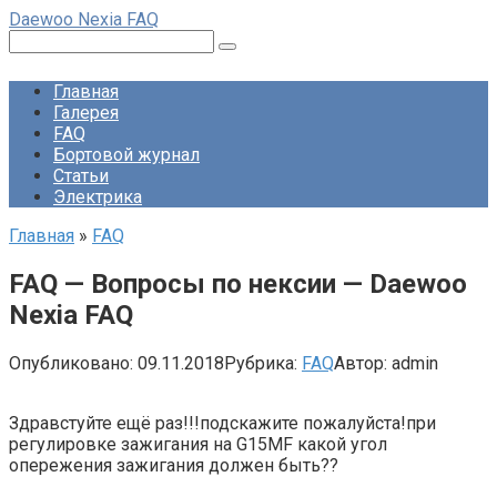
Перейти
Daewoo Nexia FAQ
к
Поиск:
контенту
Главная
Галерея
FAQ
Бортовой журнал
Статьи
Электрика
Главная
»
FAQ
FAQ — Вопросы по нексии — Daewoo
Nexia FAQ
Опубликовано:
09.11.2018
Рубрика:
FAQ
Автор:
admin
Здравстуйте ещё раз!!!подскажите пожалуйста!при
регулировке зажигания на G15MF какой угол
опережения зажигания должен быть??