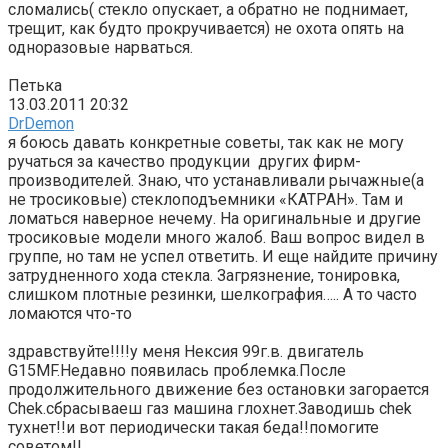
сломались( стекло опускает, а обратно не поднимает,
трещит, как будто прокручивается) не охота опять на
одноразовые нарваться.
Петька
13.03.2011 20:32
DrDemon
я боюсь давать конкретные советы, так как не могу
ручаться за качество продукции других фирм-
производителей. Знаю, что устанавливали рычажные(а
не тросиковые) стеклоподъемники «КАТРАН». Там и
ломаться наверное нечему. На оригинальные и другие
тросиковые модели много жалоб. Ваш вопрос видел в
группе, но там не успел ответить. И еще найдите причину
затрудненного хода стекла. Загрязнение, тонировка,
слишком плотные резинки, шелкография….. А то часто
ломаются что-то
здравствуйте!!!!у меня Нексия 99г.в. двигатель
G15MF.Недавно появилась проблемка.После
продолжительного движение без остановки загорается
Chek.сбрасываеш газ машина глохнет.Заводишь chek
тухнет!!и вот периодически такая беда!!помогите
советом!!