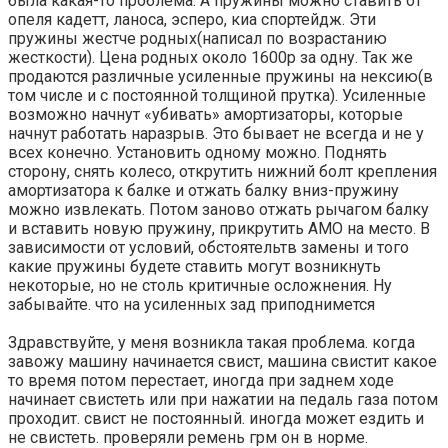
была какая-то проблема. А пружины можно ставить от
опеля кадетт, ланоса, эсперо, киа спортейдж. Эти
пружины жестче родных(написал по возрастанию
жесткости). Цена родных около 1600р за одну. Так же
продаются различные усиленные пружины на нексию(в
том числе и с постоянной толщиной прутка). Усиленные
возможно начнут «убивать» амортизаторы, которые
начнут работать наразрыв. Это бывает не всегда и не у
всех конечно. Установить одному можно. Поднять
сторону, снять колесо, открутить нижний болт крепления
амортизатора к балке и отжать балку вниз-пружину
можно извлекать. Потом заново отжать рычагом балку
и вставить новую пружину, прикрутить АМО на место. В
зависимости от условий, обстоятельтв замены и того
какие пружины будете ставить могут возникнуть
некоторые, но не столь критичные осложнения. Ну
забывайте. что на усиленных зад приподнимется
Здравствуйте, у меня возникла такая проблема. когда
завожу машину начинается свист, машина свистит какое
то время потом перестает, иногда при заднем ходе
начинает свистеть или при нажатии на педаль газа потом
проходит. свист не постоянный. иногда может ездить и
не свистеть. проверяли ремень грм он в норме.