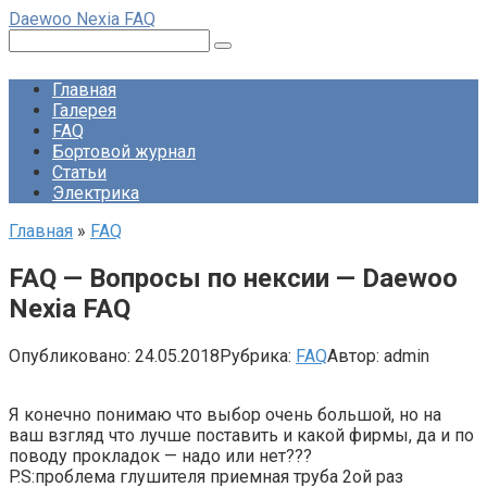
Перейти
Daewoo Nexia FAQ
к
Поиск:
контенту
Главная
Галерея
FAQ
Бортовой журнал
Статьи
Электрика
Главная
»
FAQ
FAQ — Вопросы по нексии — Daewoo
Nexia FAQ
Опубликовано:
24.05.2018
Рубрика:
FAQ
Автор:
admin
Я конечно понимаю что выбор очень большой, но на
ваш взгляд что лучше поставить и какой фирмы, да и по
поводу прокладок — надо или нет???
P.S:проблема глушителя приемная труба 2ой раз