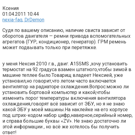
Ксения
01.04.2011 10:44
nexia-faq, DrDemon
Судя по вашему описанию, наличие свиста зависит от
оборотов двигателя — ремни привода вспомогательных
агрегатов (ГУР, кондиционер, генератор). ГРМ ремень
может подвывать только при перетяжке.
у меня Нексия 2010 г.в., двиг. A15SMS ,хочу установить
термостат на 92 градуса взамен штатного,чтобы зимой в
машине теплее было.Товарищ владеет Нексией, уже
установил,но говорит,что летом часто включается
вентилятор на радиаторе охлаждения.Вопрос:можно ли
установить бортовой компьютер и какой,чтобы
изменить порог температуры включения вентилятора
охлаждения,говорят всё зависит от ЭБУ, но я не знаю
какой ЭБУ у моей машины.На наклейке на его корпусе
под штрих-кодом набор цифр,наверное,серийный номер,
и справа большие буквы «ZV». Не знаю достаточно ли
этой информации , но всё же хотелось бы получить
ответ!