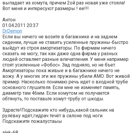
выпадает из хомута, причем 2ой раз новая уже стояла!
Вот меня и интересуют размеры ! ее!!!
Антон
01.04.2011 20:37
DrDemon
Если вы ничего не возите в багажнике и на заднем
сидении, лучше не ставить усиленные пружины-быстро
выйдут из строя амортизаторы. По фирмам ничего
сказать не могу, так как даже одна фирма у разных
людей оставляет разные впечатления. У меня например
стоят усиленные «Фобос». Зад подняло, но не бъет.
Амортизаторы пока живые и в багажнике ничего не
вожу. А у многих эти же пружины убили АМО. Вот живой
пример. Насколько понимаю речь идет о входной трубе
основного глушителя. Если мне не изменяет память,
диаметр там 46мм. Если хомутом не получается
обтянуть, то поставьте хомут-трубу от шкоды.
Здрасте!Подскажите кто нибудь,какой сальник на
рулёвку идёт,гидрач течёт в салоне под ноги.
Подскажите пожалустаыы
alek-68