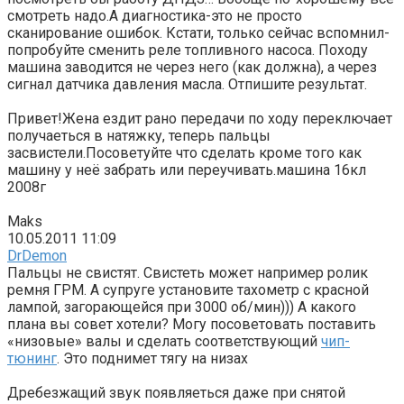
смотреть надо.А диагностика-это не просто
сканирование ошибок. Кстати, только сейчас вспомнил-
попробуйте сменить реле топливного насоса. Походу
машина заводится не через него (как должна), а через
сигнал датчика давления масла. Отпишите результат.
Привет!Жена ездит рано передачи по ходу переключает
получаеться в натяжку, теперь пальцы
засвистели.Посоветуйте что сделать кроме того как
машину у неё забрать или переучивать.машина 16кл
2008г
Maks
10.05.2011 11:09
DrDemon
Пальцы не свистят. Свистеть может например ролик
ремня ГРМ. А супруге установите тахометр с красной
лампой, загорающейся при 3000 об/мин))) А какого
плана вы совет хотели? Могу посоветовать поставить
«низовые» валы и сделать соответствующий
чип-
тюнинг
. Это поднимет тягу на низах
Дребезжащий звук появляеться даже при снятой