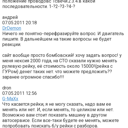
положение проводовс 1свечи.2.3.4.в какой
последовательности. 1-?2-?3-?4-?
андрей
07.05.2011 20:18
DrDemon
Ничего не понятно-перефразируйте вопрос. И двигатель
пишите. В дальнейшем на такие вопросы не будет
реакции.
сайт вообще просто бомбовский! хочу задать вопрос! у
меня нексия 2000 года, на СТО сказали нужно менять
рулевую рейку, её стоимость около 15000!(рейка с
ГУРом) денег таких нет. что можете предложить??
заранее огромное спасибо!!!
dron
07.05.2011 12:56
G-MaXx
Что касается рейки, я не могу сказать, надо вам ее
менять или нет. И, если менять, то целиком или нет.
Возможно вам стоит показать машину в другом
автосервисе. Если все-таки будете ее менять, можете
попробовать поискать б/у рейки с разборов.