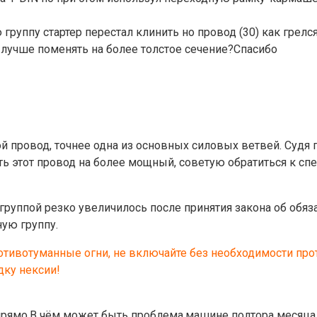
руппу стартер перестал клинить но провод (30) как грелся
и лучше поменять на более толстое сечение?Спасибо
вой провод, точнее одна из основных силовых ветвей. Cуд
ять этот провод на более мощный, советую обратиться к с
 группой резко увеличилось после принятия закона об обя
ную группу.
ротивотуманные огни, не включайте без необходимости п
дку нексии!
 прямо.В чём может быть проблема,машине полтора месяца