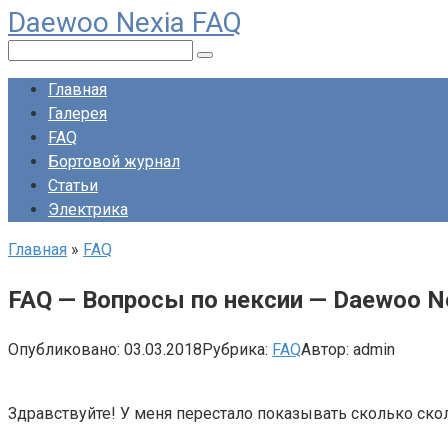
Daewoo Nexia FAQ
Перейти
к
Поиск:
контенту
Главная
Галерея
FAQ
Бортовой журнал
Статьи
Электрика
Главная
»
FAQ
FAQ — Вопросы по нексии — Daewoo N
Опубликовано:
03.03.2018
Рубрика:
FAQ
Автор:
admin
Здравствуйте! У меня перестало показывать сколько скол