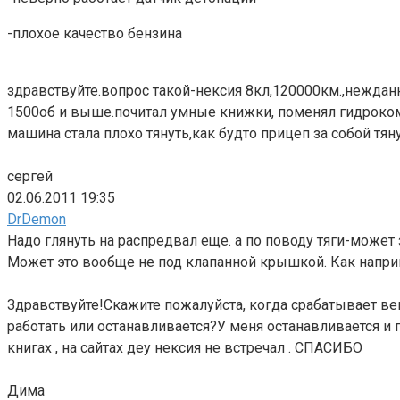
-плохое качество бензина
здравствуйте.вопрос такой-нексия 8кл,120000км.,нежда
1500об и выше.почитал умные книжки, поменял гидрокомп
машина стала плохо тянуть,как будто прицеп за собой тян
сергей
02.06.2011 19:35
DrDemon
Надо глянуть на распредвал еще. а по поводу тяги-может 
Может это вообще не под клапанной крышкой. Как напри
Здравствуйте!Скажите пожалуйста, когда срабатывает ве
работать или останавливается?У меня останавливается и 
книгах , на сайтах деу нексия не встречал . СПАСИБО
Дима