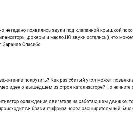
нно негадано появились звуки под клапанной крышкой,пох
енсаторы ,рокеры и масло,НО звуки остались(( что может 
у. Заранее Спасибо
зажигание покрутить? Как раз сбитый угол может позвякива
мер идея о вышедшем из строя катализаторе? Но начните 
нтилятор охлаждения двигателя на работающем движке, то
происходит выбрас антифриза через расширительный бачок.