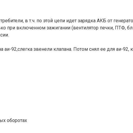
требители, в т.ч. по этой цепи идет зарядка АКБ от генера
ько при включенном зажигании (вентилятор печки, ПТФ, бл
сии.
а аи-92,слегка звенели клапана. Потом снял ее для аи-92, 
лых оборотах