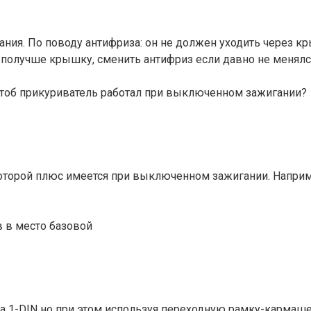
я. По поводу антифриза: он не должен уходить через кр
ь получше крышку, сменить антифриз если давно не менялс
 чтоб прикуриватель работал при выключенном зажигании?
торой плюс имеется при выключенном зажигании. Например,
 в место базовой
а 1-DIN но при этом используя переходную рамку-кармаше