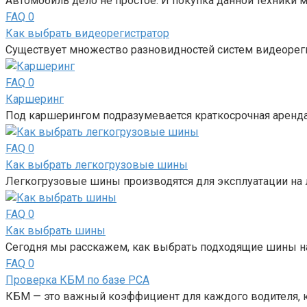
Автомобиль дело не простое. И покупка данной техники 
FAQ
0
Как выбрать видеорегистратор
Существует множество разновидностей систем видеорег
FAQ
0
Каршеринг
Под каршерингом подразумевается краткосрочная аренда 
FAQ
0
Как выбрать легкогрузовые шины
Легкогрузовые шины производятся для эксплуатации на л
FAQ
0
Как выбрать шины
Сегодня мы расскажем, как выбрать подходящие шины н
FAQ
0
Проверка КБМ по базе РСА
КБМ — это важный коэффициент для каждого водителя, 