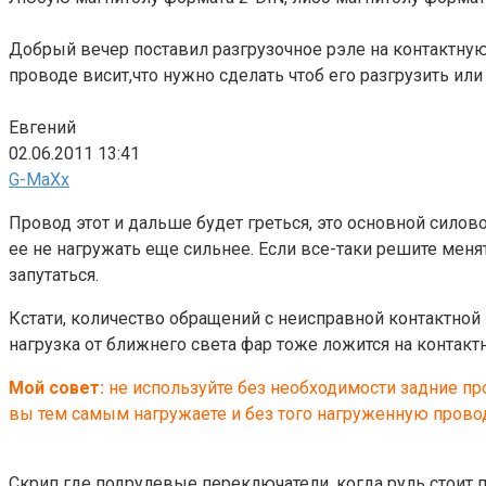
Добрый вечер поставил разгрузочное рэле на контактную г
проводе висит,что нужно сделать чтоб его разгрузить ил
Евгений
02.06.2011 13:41
G-MaXx
Провод этот и дальше будет греться, это основной сило
ее не нагружать еще сильнее. Если все-таки решите мен
запутаться.
Кстати, количество обращений с неисправной контактной
нагрузка от ближнего света фар тоже ложится на контакт
Мой совет:
не используйте без необходимости задние п
вы тем самым нагружаете и без того нагруженную прово
Скрип где подрулевые переключатели ,когда руль стоит