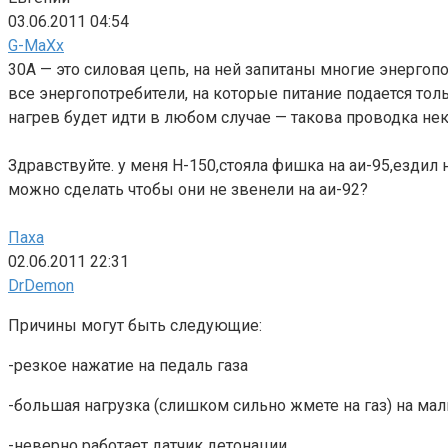
03.06.2011 04:54
G-MaXx
30А — это силовая цепь, на ней запитаны многие энергопо
все энергопотребители, на которые питание подается тол
нагрев будет идти в любом случае — такова проводка нек
Здравствуйте. у меня Н-150,стояла фишка на аи-95,ездил н
можно сделать чтобы они не звенели на аи-92?
Паха
02.06.2011 22:31
DrDemon
Причины могут быть следующие:
-резкое нажатие на педаль газа
-большая нагрузка (слишком сильно жмете на газ) на ма
-неверно работает датчик детонации