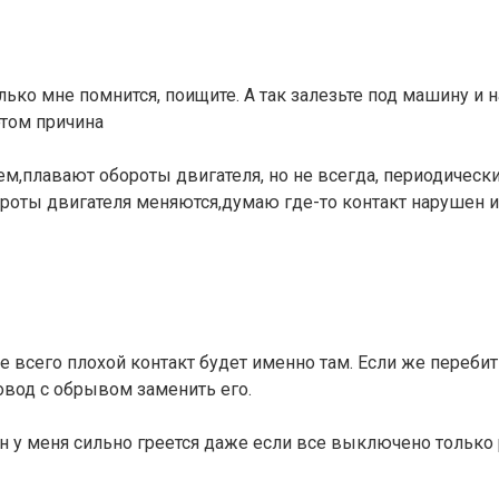
лько мне помнится, поищите. А так залезьте под машину и 
этом причина
ем,плавают обороты двигателя, но не всегда, периодическ
оты двигателя меняются,думаю где-то контакт нарушен и 
 всего плохой контакт будет именно там. Если же перебит
овод с обрывом заменить его.
он у меня сильно греется даже если все выключено только