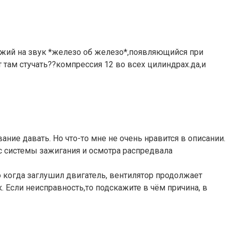
ожий на звук *железо об железо*,появляющийся при
там стучать??компрессия 12 во всех цилиндрах.да,и
ние давать. Но что-то мне не очень нравится в описании.
с системы зажигания и осмотра распредвала
 когда заглушил двигатель, вентилятор продолжает
 Если неисправность,то подскажите в чём причина, в