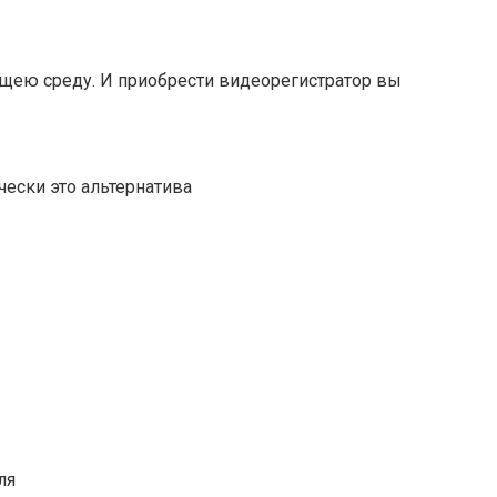
щею среду. И приобрести видеорегистратор вы
ески это альтернатива
ля