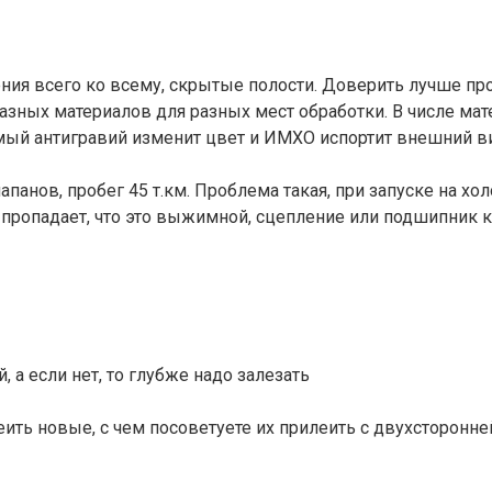
ния всего ко всему, скрытые полости. Доверить лучше пр
разных материалов для разных мест обработки. В числе ма
амый антигравий изменит цвет и ИМХО испортит внешний в
 клапанов, пробег 45 т.км. Проблема такая, при запуске на
ле пропадает, что это выжимной, сцепление или подшипник
 а если нет, то глубже надо залезать
ить новые, с чем посоветуете их прилеить с двухсторонне