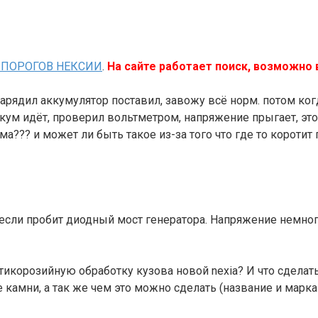
ПОРОГОВ НЕКСИИ
.
На сайте работает поиск, возможно
арядил аккумулятор поставил, завожу всё норм. потом когд
аккум идёт, проверил вольтметром, напряжение прыгает, эт
??? и может ли быть такое из-за того что где то коротит
и если пробит диодный мост генератора. Напряжение немно
тикорозийную обработку кузова новой nexia? И что сдела
 камни, а так же чем это можно сделать (название и марк