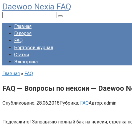
Daewoo Nexia FAQ
Перейти
к
Поиск:
контенту
Главная
Галерея
FAQ
Бортовой журнал
Статьи
Электрика
Главная
»
FAQ
FAQ — Вопросы по нексии — Daewoo N
Опубликовано:
28.06.2018
Рубрика:
FAQ
Автор:
admin
Подскажите! Заправляю полный бак на нексии, стрелка по