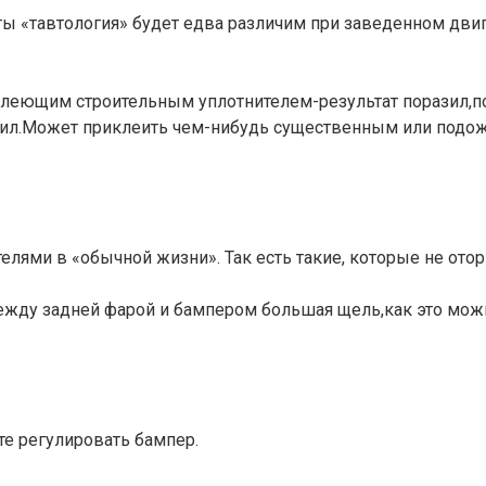
боты «тавтология» будет едва различим при заведенном дв
леющим строительным уплотнителем-результат поразил,по
рил.Может приклеить чем-нибудь существенным или подо
нителями в «обычной жизни». Так есть такие, которые не о
 между задней фарой и бампером большая щель,как это мож
те регулировать бампер.